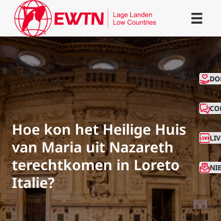
CO
DO
CO
Hoe kon het Heilige Huis
LI
van Maria uit Nazareth
terechtkomen in Loreto
NI
Italie?