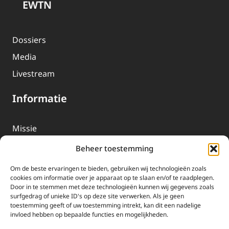
EWTN
Dossiers
Media
Livestream
Informatie
Missie
Over EWTN
Beheer toestemming
Geschiedenis
Om de beste ervaringen te bieden, gebruiken wij technologieën zoals
EWTN-Team
cookies om informatie over je apparaat op te slaan en/of te raadplegen.
Door in te stemmen met deze technologieën kunnen wij gegevens zoals
Organisatiegegevens
surfgedrag of unieke ID's op deze site verwerken. Als je geen
toestemming geeft of uw toestemming intrekt, kan dit een nadelige
invloed hebben op bepaalde functies en mogelijkheden.
Doneren