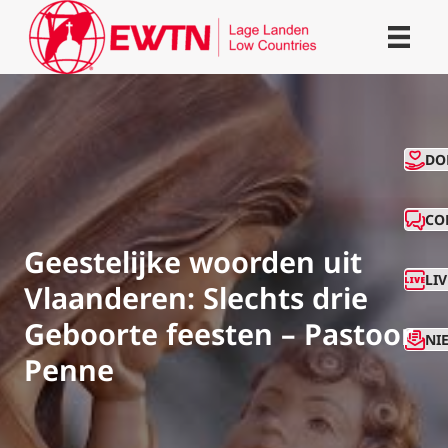
CO
DO
CO
Geestelijke woorden uit
LI
Vlaanderen: Slechts drie
Geboorte feesten – Pastoor
NI
Penne