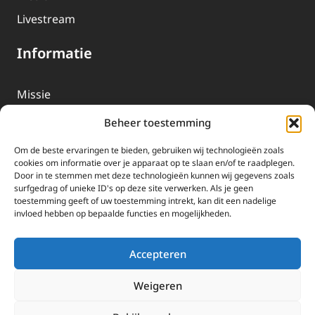
Livestream
Informatie
Missie
Over EWTN
Beheer toestemming
Geschiedenis
Om de beste ervaringen te bieden, gebruiken wij technologieën zoals
EWTN-Team
cookies om informatie over je apparaat op te slaan en/of te raadplegen.
Door in te stemmen met deze technologieën kunnen wij gegevens zoals
Organisatiegegevens
surfgedrag of unieke ID's op deze site verwerken. Als je geen
toestemming geeft of uw toestemming intrekt, kan dit een nadelige
invloed hebben op bepaalde functies en mogelijkheden.
Doneren
EWTN wordt uitsluitend gefinancierd door uw donaties.
Accepteren
Wij ontvangen bewust geen advertentie-inkomsten of
kerkelijke financiele ondersteuning.
Weigeren
Doneren