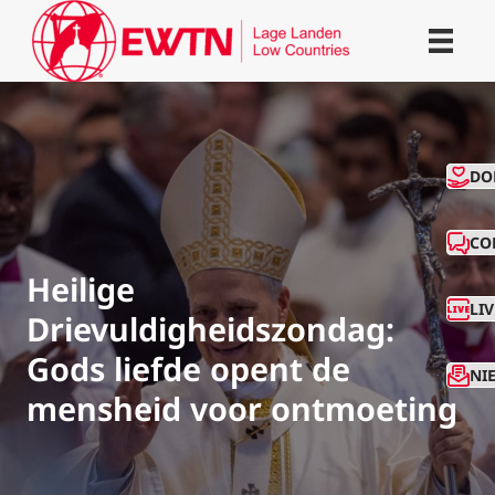
CO
DO
CO
Heilige
LI
Drievuldigheidszondag:
Gods liefde opent de
NI
mensheid voor ontmoeting