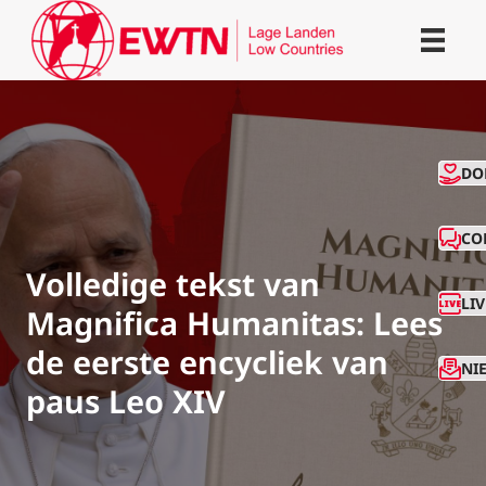
CO
DO
CO
Volledige tekst van
LI
Magnifica Humanitas: Lees
de eerste encycliek van
NI
paus Leo XIV