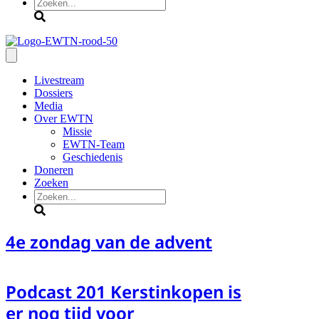
Zoeken
Livestream
Dossiers
Media
Over EWTN
Missie
EWTN-Team
Geschiedenis
Doneren
Zoeken
Zoeken
4e zondag van de advent
Podcast 201 Kerstinkopen is
er nog tijd voor