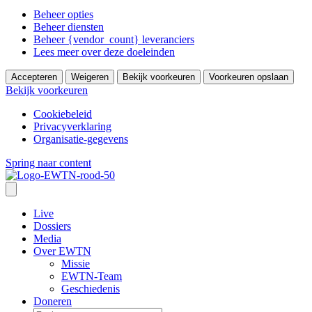
Beheer opties
Beheer diensten
Beheer {vendor_count} leveranciers
Lees meer over deze doeleinden
Accepteren
Weigeren
Bekijk voorkeuren
Voorkeuren opslaan
Bekijk voorkeuren
Cookiebeleid
Privacyverklaring
Organisatie-gegevens
Spring naar content
Live
Dossiers
Media
Over EWTN
Missie
EWTN-Team
Geschiedenis
Doneren