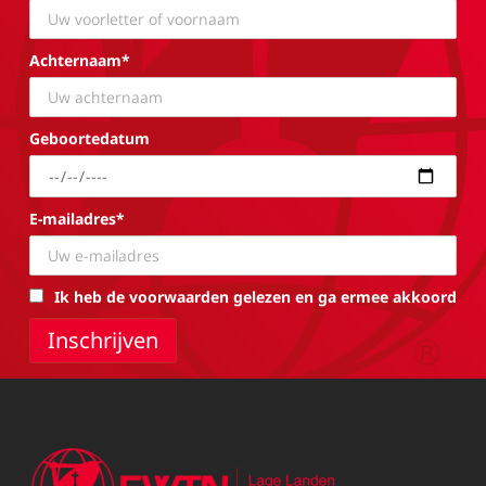
Achternaam*
Geboortedatum
E-mailadres*
Ik heb de voorwaarden gelezen en ga ermee akkoord