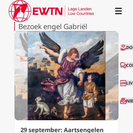
Bezoek engel Gabriël
CO
DO
CO
LI
NI
29 september: Aartsengelen