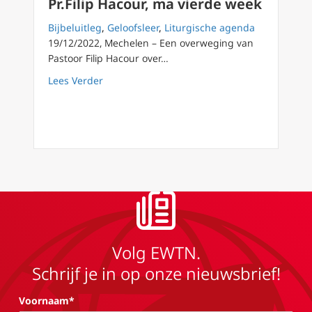
Pr.Filip Hacour, ma vierde week
Bijbeluitleg
,
Geloofsleer
,
Liturgische agenda
19/12/2022, Mechelen – Een overweging van
Pastoor Filip Hacour over…
about Advent2022 23/28 Heer maak dat ik vru
Lees Verder
Volg EWTN.
Schrijf je in op onze nieuwsbrief!
Voornaam*