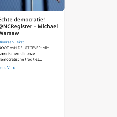
Echte democratie!
@NCRegister – Michael
Warsaw
Diversen Tekst
NOOT VAN DE UITGEVER: Alle
Amerikanen die onze
democratische tradities…
about Echte democratie! @NCRegister – Michael Warsa
Lees Verder
) zoektocht naar waarheid en oplossing voor wereldproblemen