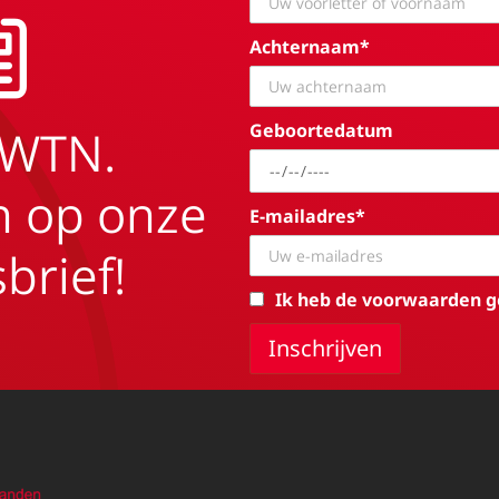
Achternaam*
Geboortedatum
EWTN.
in op onze
E-mailadres*
brief!
Ik heb de voorwaarden g