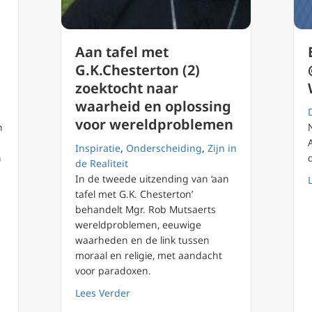
Aan tafel met
G.K.Chesterton (2)
zoektocht naar
waarheid en oplossing
voor wereldproblemen
n
Inspiratie
,
Onderscheiding
,
Zijn in
n
de Realiteit
In de tweede uitzending van ‘aan
tafel met G.K. Chesterton’
behandelt Mgr. Rob Mutsaerts
wereldproblemen, eeuwige
waarheden en de link tussen
moraal en religie, met aandacht
janden van het menselijk geweten
voor paradoxen.
about Aan tafel met G.K.Chesterton (2
Lees Verder