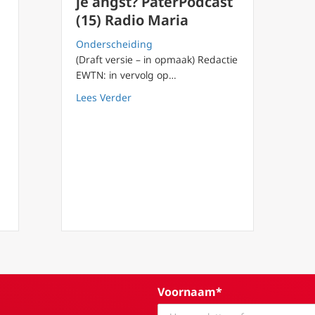
je angst? PaterPodcast
(15) Radio Maria
Onderscheiding
(Draft versie – in opmaak) Redactie
EWTN: in vervolg op…
about Wat doe je als katholiek gelovig
Lees Verder
 dag tot dag (25) Het Magnificat – nederigheid voor Kerstmis.
Voornaam*