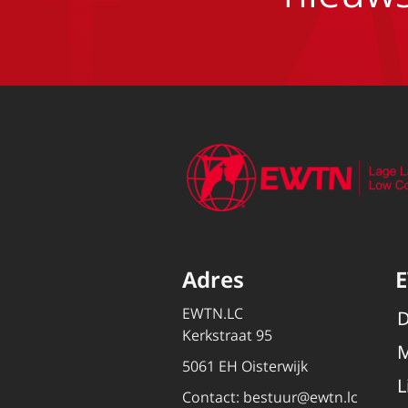
Adres
EWTN.LC
D
Kerkstraat 95
M
5061 EH Oisterwijk
L
Contact:
bestuur@ewtn.lc