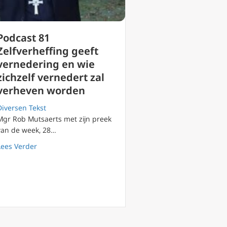
Podcast 81
Zelfverheffing geeft
vernedering en wie
zichzelf vernedert zal
verheven worden
enk!
Diversen Tekst
Mgr Rob Mutsaerts met zijn preek
van de week, 28…
about Podcast 81 Zelfverheffing geeft vernedering en w
Lees Verder