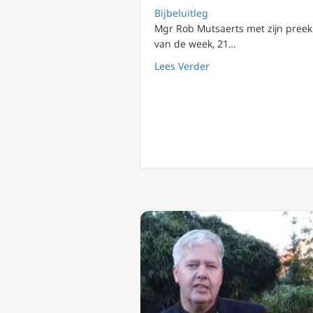
Bijbeluitleg
Mgr Rob Mutsaerts met zijn preek
van de week, 21…
about Podcast 80 Wat
Lees Verder