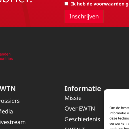
Ik heb de voorwaarden g
EWTN
Informatie
Missie
ossiers
Over EWTN
Om de beste
edia
informatie 
Geschiedenis
deze techno
ivestream
verwerken. 
nadelige in