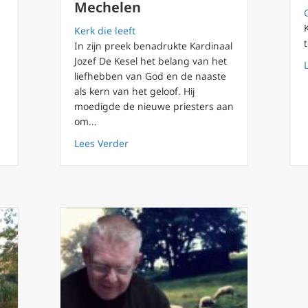
Mechelen
Kerk die leeft
In zijn preek benadrukte Kardinaal
Jozef De Kesel het belang van het
 te doen om in de hemel te komen? Mgr Rob Mutsaerts
liefhebben van God en de naaste
als kern van het geloof. Hij
moedigde de nieuwe priesters aan
om...
about Homilie Kardinaal Jozef de Kesel
Lees Verder