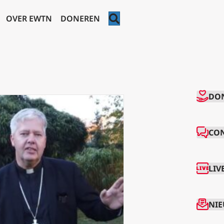
ZOEKEN
OVER EWTN
DONEREN
CO
DO
CO
LIV
NIE