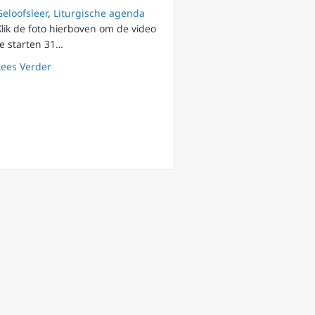
Geloofsleer
,
Liturgische agenda
Klik de foto hierboven om de video
te starten 31…
about Vastentijd 2022 (30): Pr.Filip Hacour donderdag 4
Lees Verder
 bij priesterwijding in Sint-Rombouts kathedraal Mechelen