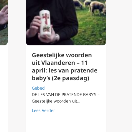
Geestelijke woorden
uit Vlaanderen – 11
april: les van pratende
baby’s (2e paasdag)
Gebed
DE LES VAN DE PRATENDE BABY’S –
Geestelijke woorden uit…
about Geestelijke woorden uit Vlaander
Lees Verder
ste zondag door het jaar : Sint Willibrordus zondag – 7 November 