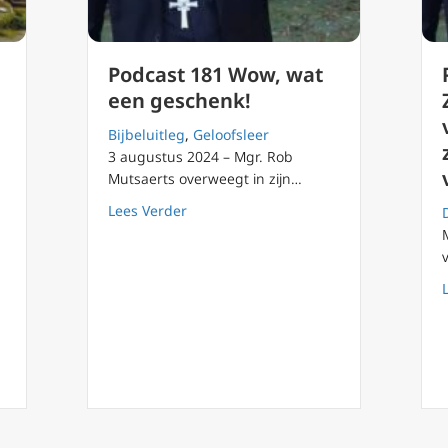
Podcast 181 Wow, wat
een geschenk!
Bijbeluitleg
,
Geloofsleer
3 augustus 2024 – Mgr. Rob
Mutsaerts overweegt in zijn…
stof, en tot stof keert gij terug
about Podcast 181 Wow, wat een gesch
Lees Verder