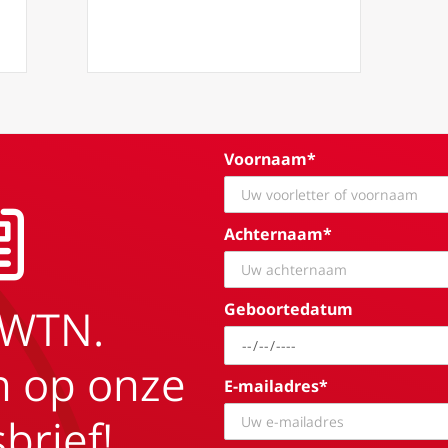
Voornaam*
Achternaam*
Geboortedatum
EWTN.
in op onze
E-mailadres*
brief!