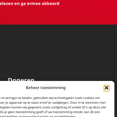
elezen en ga ermee akkoord
Doneren
Beheer toestemming
EWTN wordt uitsluitend
gefinancierd door uw donaties.
 ervaringen te bieden, gebruiken wij technologieën zoals cookies om
over je apparaat op te slaan en/of te raadplegen. Door in te stemmen met
Wij ontvangen bewust geen
logieën kunnen wij gegevens zoals surfgedrag of unieke ID's op deze site
advertentie-inkomsten of
Als je geen toestemming geeft of uw toestemming intrekt, kan dit een
kerkelijke financiele
vloed hebben op bepaalde functies en mogelijkheden.