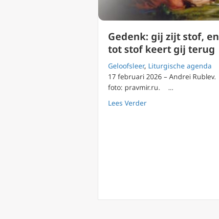
Gedenk: gij zijt stof, en
tot stof keert gij terug
Geloofsleer
,
Liturgische agenda
17 februari 2026 – Andrei Rublev.
foto: pravmir.ru. …
about Gedenk: gij zijt 
Lees Verder