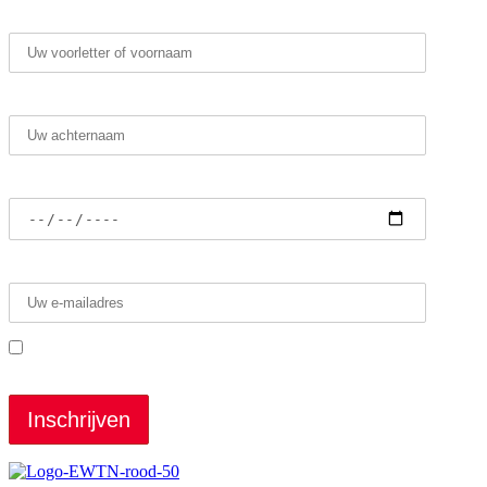
Voornaam*
Achternaam*
Geboortedatum
E-mailadres*
Ik heb de voorwaarden gelezen en ga ermee
akkoord