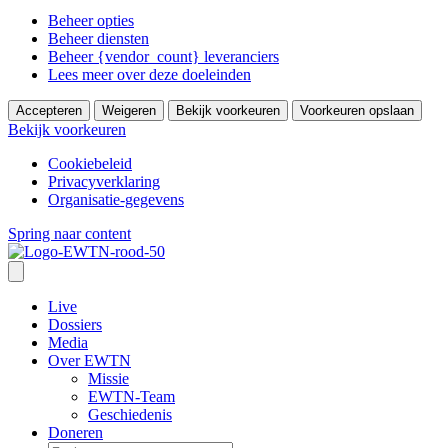
Beheer opties
Beheer diensten
Beheer {vendor_count} leveranciers
Lees meer over deze doeleinden
Accepteren
Weigeren
Bekijk voorkeuren
Voorkeuren opslaan
Bekijk voorkeuren
Cookiebeleid
Privacyverklaring
Organisatie-gegevens
Spring naar content
Live
Dossiers
Media
Over EWTN
Missie
EWTN-Team
Geschiedenis
Doneren