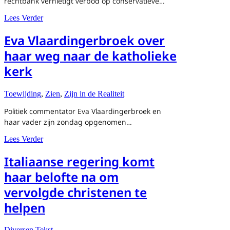
rechtbank vernietigt verbod op conservatieve…
about Belgische rechtbank: vrijheid van meningsuiting wi
Lees Verder
Eva Vlaardingerbroek over
haar weg naar de katholieke
kerk
Toewijding
,
Zien
,
Zijn in de Realiteit
Politiek commentator Eva Vlaardingerbroek en
haar vader zijn zondag opgenomen…
about Eva Vlaardingerbroek over haar weg naar de kathol
Lees Verder
Italiaanse regering komt
haar belofte na om
vervolgde christenen te
helpen
Diversen Tekst