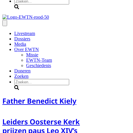
Zoeken
Livestream
Dossiers
Media
Over EWTN
Missie
EWTN-Team
Geschiedenis
Doneren
Zoeken
Zoeken
Father Benedict Kiely
Leiders Oosterse Kerk
prijzen paus Leo XIV’s