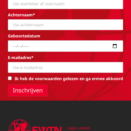
Achternaam*
Geboortedatum
E-mailadres*
Ik heb de voorwaarden gelezen en ga ermee akkoord