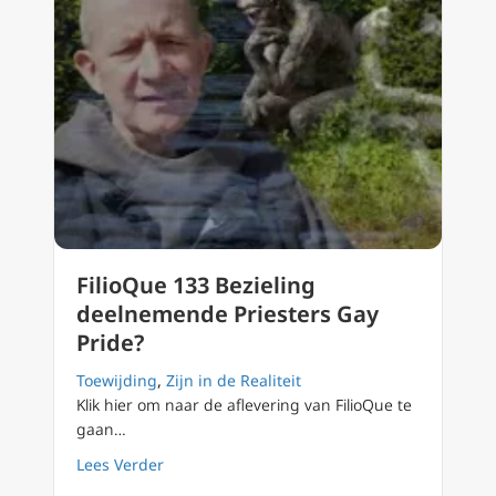
FilioQue 133 Bezieling
deelnemende Priesters Gay
Pride?
Toewijding
,
Zijn in de Realiteit
Klik hier om naar de aflevering van FilioQue te
gaan…
about FilioQue 133 Bezieling deelnemende Pr
Lees Verder