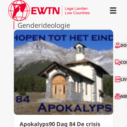
Genderideologie
CO
DO
CO
LI
NI
Apokalyps90 Dag 84 De crisis