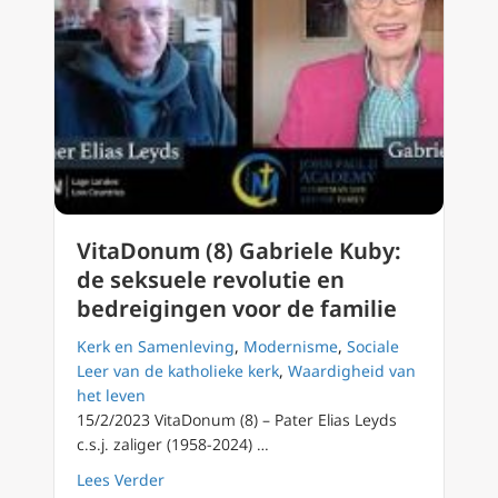
VitaDonum (8) Gabriele Kuby:
de seksuele revolutie en
bedreigingen voor de familie
Kerk en Samenleving
,
Modernisme
,
Sociale
Leer van de katholieke kerk
,
Waardigheid van
het leven
15/2/2023 VitaDonum (8) – Pater Elias Leyds
c.s.j. zaliger (1958-2024) …
about VitaDonum (8) Gabriele Kuby: de seksu
Lees Verder