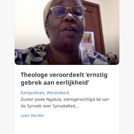
Theologe veroordeelt ‘ernstig
gebrek aan eerlijkheid’
Kerkpolitiek
,
Wereldkerk
Zuster Josée Ngalula, stemgerechtigd lid van
de Synode over Synodaliteit,…
about Theologe veroordeelt ‘ernstig gebrek a
Lees Verder