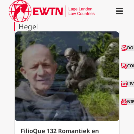
Hegel
CO
DO
CO
LI
NI
FilioQue 132 Romantiek en