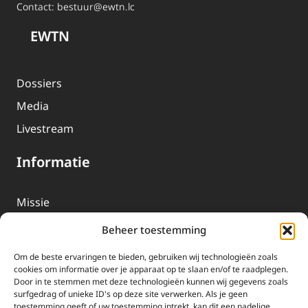
Contact:
bestuur@ewtn.lc
EWTN
Dossiers
Media
Livestream
Informatie
Missie
Over EWTN
Beheer toestemming
Geschiedenis
Om de beste ervaringen te bieden, gebruiken wij technologieën zoals
EWTN-Team
cookies om informatie over je apparaat op te slaan en/of te raadplegen.
Door in te stemmen met deze technologieën kunnen wij gegevens zoals
Organisatiegegevens
surfgedrag of unieke ID's op deze site verwerken. Als je geen
toestemming geeft of uw toestemming intrekt, kan dit een nadelige