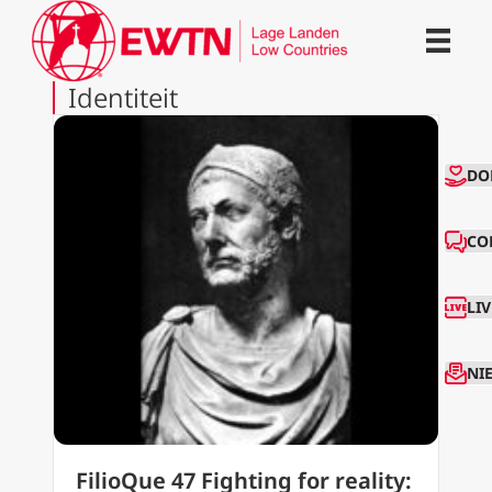
Identiteit
CO
DO
CO
LI
NI
FilioQue 47 Fighting for reality: