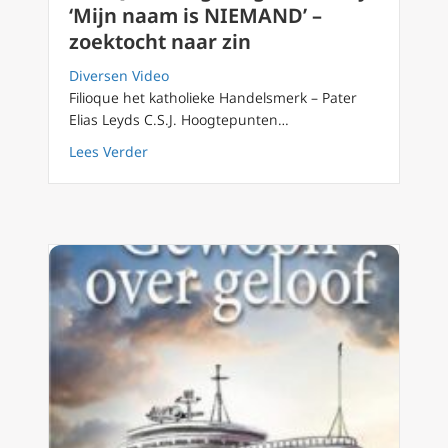
‘Mijn naam is NIEMAND’ –
zoektocht naar zin
Diversen Video
Filioque het katholieke Handelsmerk – Pater
Elias Leyds C.S.J. Hoogtepunten…
about FilioQue 47 Fighting for reality: ‘Mijn
Lees Verder