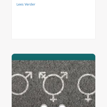
about FilioQue 133 Bezieling deelnemende Pr
Lees Verder