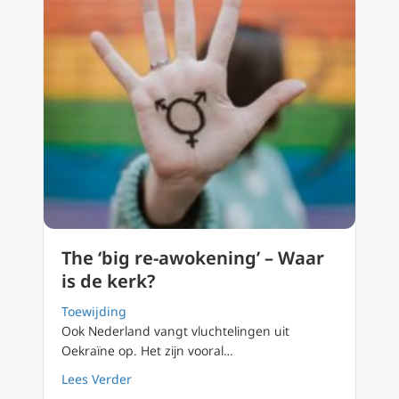
The ‘big re-awokening’ – Waar
is de kerk?
Toewijding
Ook Nederland vangt vluchtelingen uit
Oekraïne op. Het zijn vooral…
about The ‘big re-awokening’ – Waar is de ke
Lees Verder