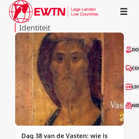
Identiteit
CO
DO
CO
LI
NI
Dag 38 van de Vasten: wie is