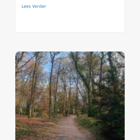
about FilioQue 146: Koranverbranding?
Lees Verder