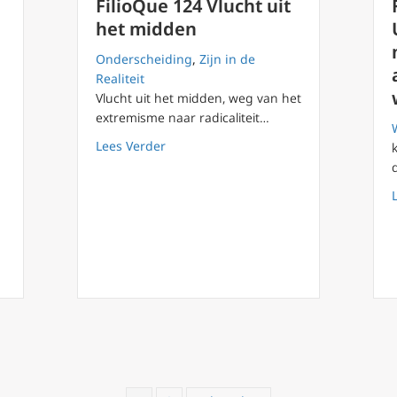
FilioQue 124 Vlucht uit
het midden
Onderscheiding
,
Zijn in de
Realiteit
Vlucht uit het midden, weg van het
extremisme naar radicaliteit…
about FilioQue 124 Vlucht uit het midd
Lees Verder
roductie: Vijf Films voor Echte Religiositeit en Tegen Ijdelheid