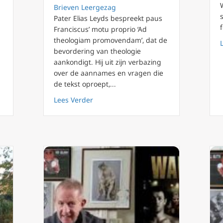
Brieven Leergezag
Pater Elias Leyds bespreekt paus
Franciscus’ motu proprio ‘Ad
theologiam promovendam’, dat de
bevordering van theologie
ag 2023: terug naar waar het echt over gaat (2/2) @PaterElias
aankondigt. Hij uit zijn verbazing
over de aannames en vragen die
de tekst oproept,...
about Ad Theologiam Promovendam – we
Lees Verder