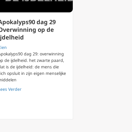
Apokalyps90 dag 29
Overwinning op de
ijdelheid
Zien
Apokalyps90 dag 29: overwinning
op de ijdelheid. het zwarte paard,
dat is de ijdelheid: de mens die
lon in ons eigen leven?
zich opsluit in zijn eigen menselijke
middelen
about Apokalyps90 dag 29 Overwinning op de ijdelheid
Lees Verder