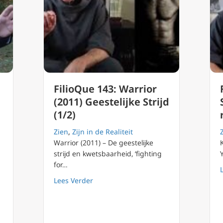
FilioQue 143: Warrior
(2011) Geestelijke Strijd
(1/2)
Zien
,
Zijn in de Realiteit
Warrior (2011) – De geestelijke
strijd en kwetsbaarheid, ‘fighting
for…
about FilioQue 143: Warrior (2011) Geest
Lees Verder
zus vraagt bekering geen zouteloze hap november 2023 Mgr Rob M