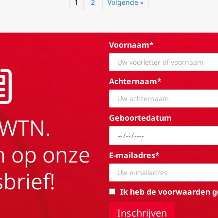
1
2
Volgende »
Voornaam*
Achternaam*
Geboortedatum
EWTN.
in op onze
E-mailadres*
brief!
Ik heb de voorwaarden g