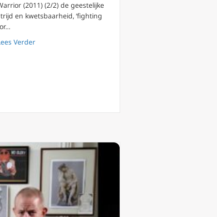
Warrior (2011) (2/2) de geestelijke
strijd en kwetsbaarheid, ‘fighting
for…
about FilioQue 144 Warrior (2011) geestelijke strijd (2/2)
Lees Verder
lke theologie? @PaterElias (1/2)