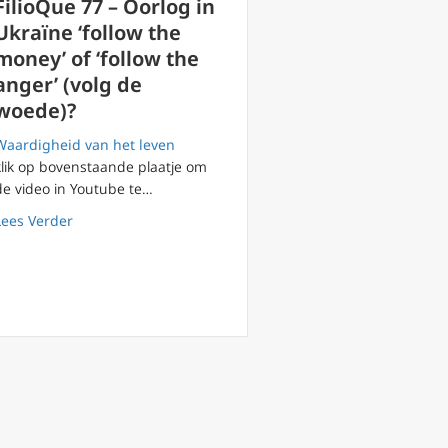
FilioQue 77 – Oorlog in
Ukraïne ‘follow the
money’ of ‘follow the
anger’ (volg de
woede)?
Waardigheid van het leven
en
klik op bovenstaande plaatje om
de video in Youtube te…
about FilioQue 77 – Oorlog in Ukraïne ‘follow the money’
Lees Verder