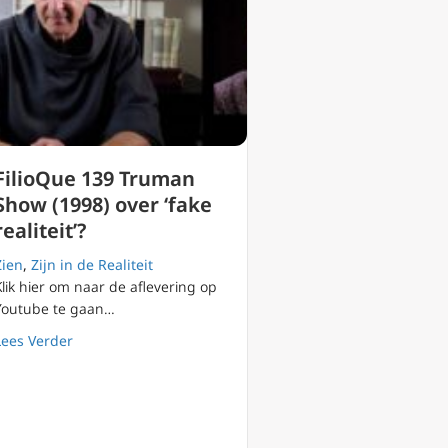
FilioQue 139 Truman
Show (1998) over ‘fake
realiteit’?
Zien
,
Zijn in de Realiteit
Klik hier om naar de aflevering op
Youtube te gaan…
about FilioQue 139 Truman Show (1998) over ‘fake realite
Lees Verder
elijke Strijd (1/2)
utsaerts