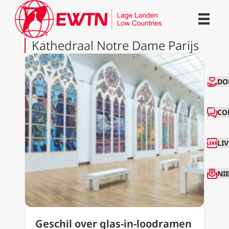
Kathedraal Notre Dame Parijs
CO
DO
CO
LI
NI
Geschil over glas-in-loodramen