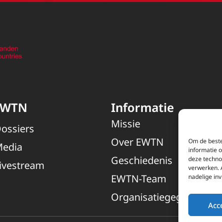
EWTN
Informatie
Missie
ossiers
Over EWTN
Om de beste
edia
informatie 
Geschiedenis
deze techno
ivestream
verwerken. 
EWTN-Team
nadelige in
Organisatiegegevens
Acc