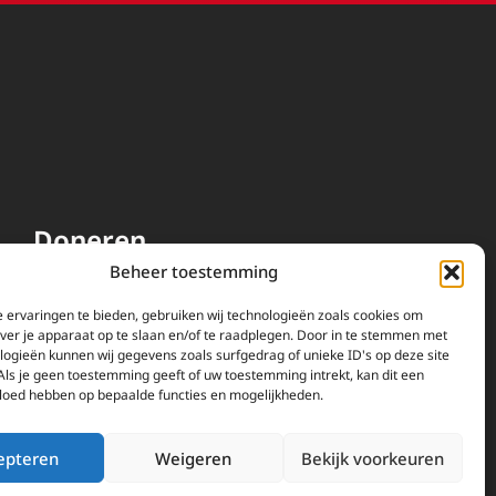
Doneren
Beheer toestemming
EWTN wordt uitsluitend
gefinancierd door uw donaties.
 ervaringen te bieden, gebruiken wij technologieën zoals cookies om
over je apparaat op te slaan en/of te raadplegen. Door in te stemmen met
Wij ontvangen bewust geen
logieën kunnen wij gegevens zoals surfgedrag of unieke ID's op deze site
advertentie-inkomsten of
Als je geen toestemming geeft of uw toestemming intrekt, kan dit een
kerkelijke financiele
vloed hebben op bepaalde functies en mogelijkheden.
ondersteuning.
Doneren
epteren
Weigeren
Bekijk voorkeuren