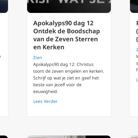
Apokalyps90 dag 12
Ontdek de Boodschap
van de Zeven Sterren
en Kerken
e
Zien
Apokalyps90 dag 12: Christus
toont de zeven engelen en kerken.
r de Heilige Familie Liefde in Kwetsbaarheid
Schrijf op wat je ziet en geef het
beste van jezelf voor de
eeuwigheid.
about Apokalyps90 dag 12 Ontdek de 
Lees Verder