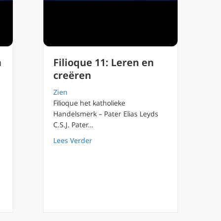
n
Filioque 11: Leren en
creëren
Zien
Filioque het katholieke
Handelsmerk – Pater Elias Leyds
C.S.J. Pater…
about Filioque 11: Leren en creëren
Lees Verder
efhebben