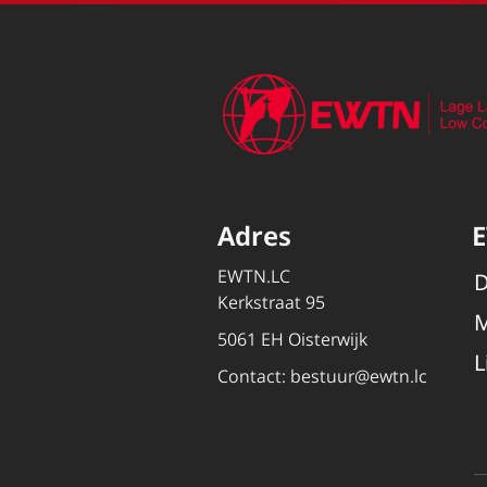
Adres
EWTN.LC
D
Kerkstraat 95
M
5061 EH Oisterwijk
L
Contact:
bestuur@ewtn.lc