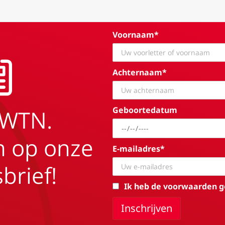
Voornaam*
Achternaam*
Geboortedatum
EWTN.
in op onze
E-mailadres*
brief!
Ik heb de voorwaarden g