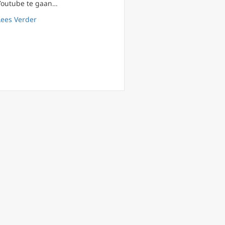
Youtube te gaan…
about FilioQue 139 Truman Show (1998) over ‘fake realite
Lees Verder
keuze voor het leven