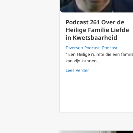
Podcast 261 Over de
Heilige Familie Liefde
in Kwetsbaarheid
Diversen Podcast
,
Podcast
“ Een Heilige ruimte die een famili
kan zijn kunnen…
about Podcast 261 Ove
Lees Verder