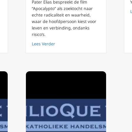
Pater Elias bespreekt de film
“Apocalypto” als zoektocht naar
echte radicaliteit en waarheid,
touchables (2011), de priester die een bruid voor Christus zoekt?
waar de hoofdpersoon kiest voor
leven en verbinding, ondanks
risico’s.
about FilioQue 141: Apocalypto (2006) 
Lees Verder