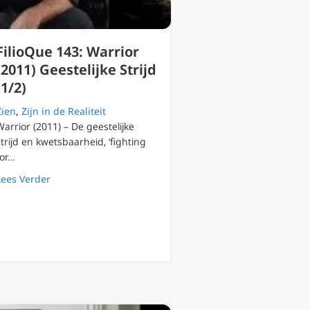
FilioQue 143: Warrior
(2011) Geestelijke Strijd
(1/2)
Zien
,
Zijn in de Realiteit
Warrior (2011) – De geestelijke
strijd en kwetsbaarheid, ‘fighting
for…
about FilioQue 143: Warrior (2011) Geestelijke Strijd (1/2
Lees Verder
Boodschap van de Zeven Sterren en Kerken