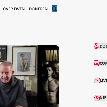
ZOEKEN
OVER EWTN
DONEREN
CO
DO
CO
LIV
NIE