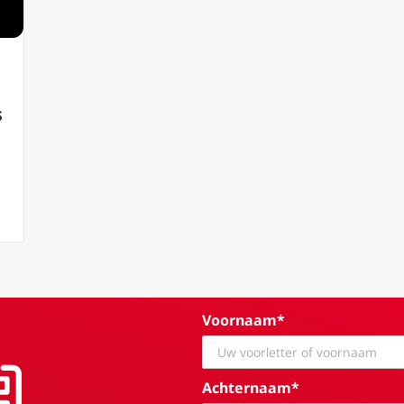
s
eranderlijke waarheden & principes
Voornaam*
Achternaam*