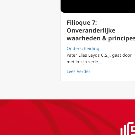
Filioque 7:
Onveranderlijke
waarheden & principe
Onderscheiding
Pater Elias Leyds C.S.J. gaat door
met in zijn serie…
about Filioque 7: Onv
Lees Verder