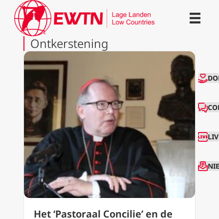
Ontkerstening
CO
DO
CO
LI
NI
Het ‘Pastoraal Concilie’ en de