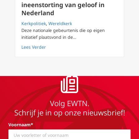
ineenstorting van geloof in
Nederland
Kerkpolitiek
,
Wereldkerk
Deze nationale gebeurtenis die op eigen
initiatief plaatsvond in de…
about Het ‘Pastoraal Concilie’ en de ineenst
Lees Verder
Volg EWTN.
Schrijf je in op onze nieuwsbrief!
Voornaam*