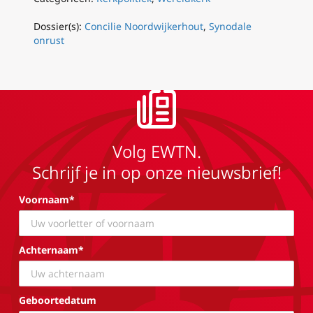
Dossier(s):
Concilie Noordwijkerhout
,
Synodale
onrust
Volg EWTN.
Schrijf je in op onze nieuwsbrief!
Voornaam*
Achternaam*
Geboortedatum