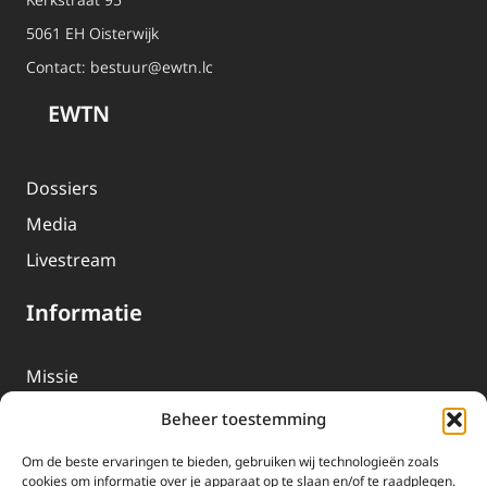
5061 EH Oisterwijk
Contact:
bestuur@ewtn.lc
EWTN
Dossiers
Media
Livestream
Informatie
Missie
Over EWTN
Beheer toestemming
Geschiedenis
Om de beste ervaringen te bieden, gebruiken wij technologieën zoals
EWTN-Team
cookies om informatie over je apparaat op te slaan en/of te raadplegen.