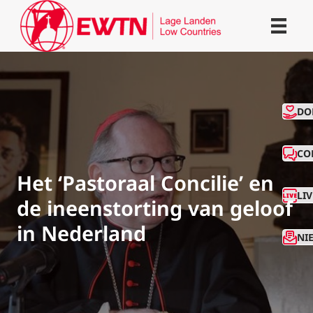
CO
DO
CO
Het ‘Pastoraal Concilie’ en
LI
de ineenstorting van geloof
in Nederland
NI