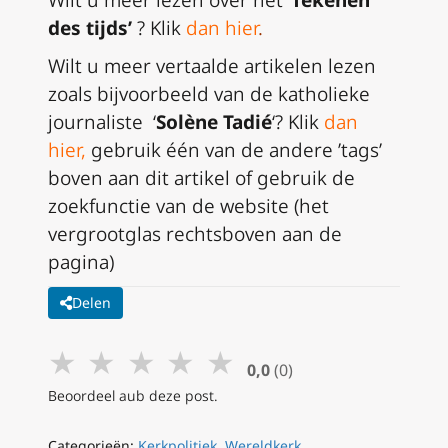
des tijds’
? Klik
dan hier
.
Wilt u meer vertaalde artikelen lezen
zoals bijvoorbeeld van de katholieke
journaliste ‘
Solène Tadié
‘? Klik
dan
hier,
gebruik één van de andere ’tags’
boven aan dit artikel of gebruik de
zoekfunctie van de website (het
vergrootglas rechtsboven aan de
pagina)
Delen
★
★
★
★
★
0,0
(0)
Beoordeel aub deze post.
Categorieën:
Kerkpolitiek
,
Wereldkerk