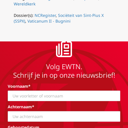
Wereldkerk
Dossier(s):
NCRegister
,
Sociëteit van Sint-Pius X
(SSPX)
,
Vaticanum II - Bugnini
Volg EWTN.
Schrijf je in op onze nieuwsbrief!
Voornaam*
Achternaam*
Geboortedatum