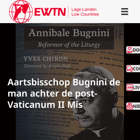
CO
DO
CO
Aartsbisschop Bugnini de
LI
man achter de post-
Vaticanum II Mis
NI