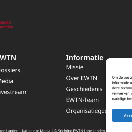
EWTN
Informatie
Missie
ossiers
Over EWTN
Om de beste
edia
informatie 
Geschiedenis
deze techno
ivestream
verwerken. 
EWTN-Team
nadelige in
Organisatiegegevens
Acc
ge Landen | Katholieke Media | © Stichting EWTN Lage Landen |
Cookies
|
Pri