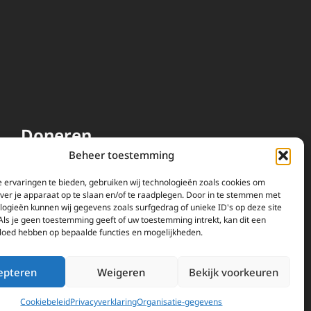
Doneren
Beheer toestemming
EWTN wordt uitsluitend
gefinancierd door uw donaties.
 ervaringen te bieden, gebruiken wij technologieën zoals cookies om
over je apparaat op te slaan en/of te raadplegen. Door in te stemmen met
Wij ontvangen bewust geen
logieën kunnen wij gegevens zoals surfgedrag of unieke ID's op deze site
advertentie-inkomsten of
Als je geen toestemming geeft of uw toestemming intrekt, kan dit een
kerkelijke financiele
vloed hebben op bepaalde functies en mogelijkheden.
ondersteuning.
Doneren
epteren
Weigeren
Bekijk voorkeuren
Cookiebeleid
Privacyverklaring
Organisatie-gegevens
vacyverklaring