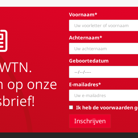
Voornaam*
Achternaam*
Geboortedatum
EWTN.
in op onze
E-mailadres*
brief!
Ik heb de voorwaarden g