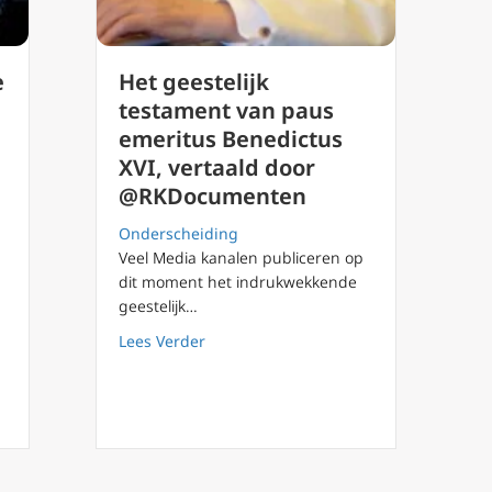
e
Het geestelijk
testament van paus
emeritus Benedictus
XVI, vertaald door
@RKDocumenten
Onderscheiding
Veel Media kanalen publiceren op
dit moment het indrukwekkende
geestelijk…
about Het geestelijk testament van p
Lees Verder
abriele Kuby: de seksuele revolutie en bedreigingen voor de famil