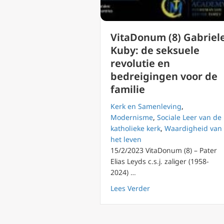
VitaDonum (8) Gabriel
Kuby: de seksuele
revolutie en
bedreigingen voor de
familie
Kerk en Samenleving
,
Modernisme
,
Sociale Leer van de
katholieke kerk
,
Waardigheid van
het leven
15/2/2023 VitaDonum (8) – Pater
Elias Leyds c.s.j. zaliger (1958-
2024) …
about VitaDonum (8) G
Lees Verder