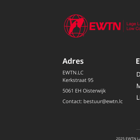
Adres
EWTN.LC
D
Kerkstraat 95
M
5061 EH Oisterwijk
L
Contact:
bestuur@ewtn.lc
2025 EWTN La