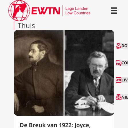
Thuis
CO
DO
CO
LI
NI
De Breuk van 1922: Joyce,