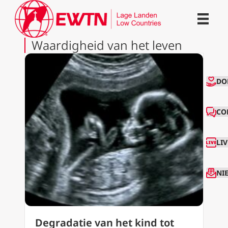
Waardigheid van het leven
CO
DO
CO
LI
NI
Degradatie van het kind tot