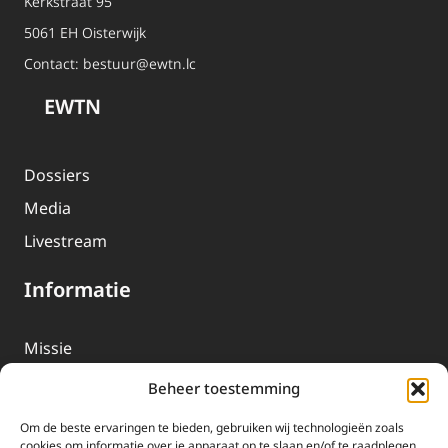
Kerkstraat 95
5061 EH Oisterwijk
Contact:
bestuur@ewtn.lc
EWTN
Dossiers
Media
Livestream
Informatie
Missie
Over EWTN
Beheer toestemming
Geschiedenis
Om de beste ervaringen te bieden, gebruiken wij technologieën zoals
EWTN-Team
cookies om informatie over je apparaat op te slaan en/of te raadplegen.