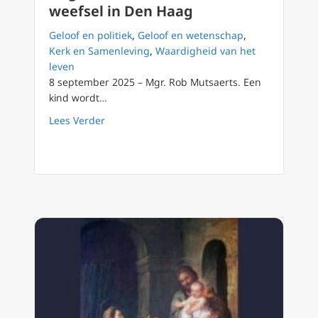
weefsel in Den Haag
Geloof en politiek
,
Geloof en wetenschap
,
Kerk en Samenleving
,
Waardigheid van het
leven
8 september 2025 – Mgr. Rob Mutsaerts. Een
kind wordt…
about Degradatie van het kind tot weefsel i
Lees Verder