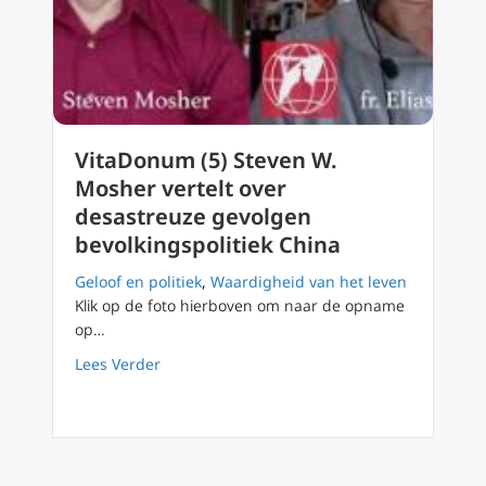
VitaDonum (5) Steven W.
Mosher vertelt over
desastreuze gevolgen
bevolkingspolitiek China
Geloof en politiek
,
Waardigheid van het leven
Klik op de foto hierboven om naar de opname
op…
about VitaDonum (5) Steven W. Mosher vertel
Lees Verder