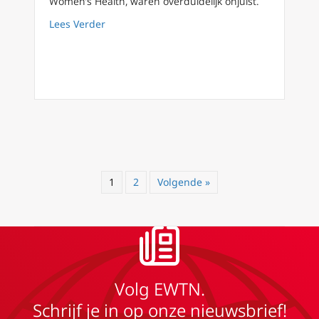
Women’s Health, waren overduidelijk onjuist.
about Een nieuw dieptepunt voor Joe Biden 
Lees Verder
1
2
Volgende »
Volg EWTN.
Schrijf je in op onze nieuwsbrief!