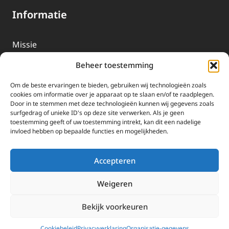
Informatie
Missie
Over EWTN
Beheer toestemming
Geschiedenis
Om de beste ervaringen te bieden, gebruiken wij technologieën zoals
EWTN-Team
cookies om informatie over je apparaat op te slaan en/of te raadplegen.
Door in te stemmen met deze technologieën kunnen wij gegevens zoals
Organisatiegegevens
surfgedrag of unieke ID's op deze site verwerken. Als je geen
toestemming geeft of uw toestemming intrekt, kan dit een nadelige
invloed hebben op bepaalde functies en mogelijkheden.
Doneren
EWTN wordt uitsluitend gefinancierd door uw donaties.
Accepteren
Wij ontvangen bewust geen advertentie-inkomsten of
kerkelijke financiele ondersteuning.
Weigeren
Doneren
Bekijk voorkeuren
2025 EWTN Lage Landen | Katholieke Media | © Stichting EWTN Lage
Landen |
Cookies
|
Privacyverklaring
Cookiebeleid
Privacyverklaring
Organisatie-gegevens