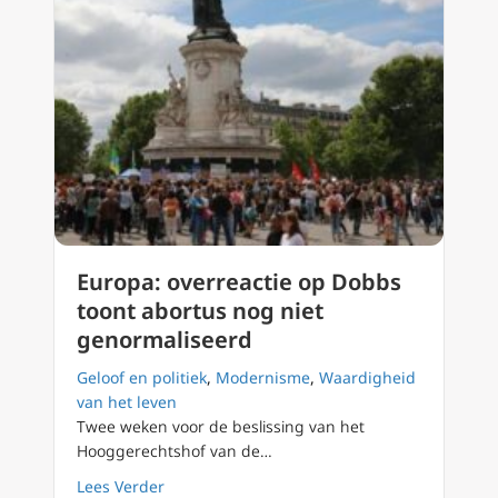
Europa: overreactie op Dobbs
toont abortus nog niet
genormaliseerd
Geloof en politiek
,
Modernisme
,
Waardigheid
van het leven
Twee weken voor de beslissing van het
Hooggerechtshof van de…
about Europa: overreactie op Dobbs toont a
Lees Verder