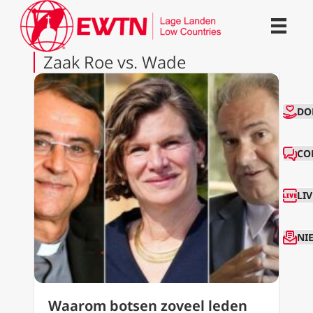
Zaak Roe vs. Wade
CO
DO
CO
LI
NI
Waarom botsen zoveel leden