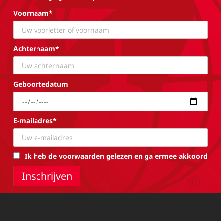
Voornaam*
Achternaam*
Geboortedatum
E-mailadres*
Ik heb de voorwaarden gelezen en ga ermee akkoord