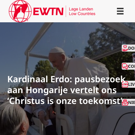
CO
DO
CO
Kardinaal Erdo: pausbezoek
LI
aan Hongarije vertelt ons
‘Christus is onze toekomst’
NI