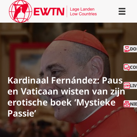
CO
DO
CO
Kardinaal Fernández: Paus
LI
en Vaticaan wisten van zijn
erotische boek ‘Mystieke
NI
Passie’