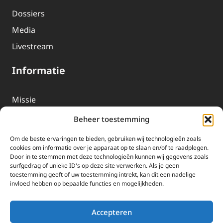
Dossiers
Media
Livestream
Informatie
Missie
Over EWTN
Beheer toestemming
Geschiedenis
Om de beste ervaringen te bieden, gebruiken wij technologieën zoals
EWTN-Team
cookies om informatie over je apparaat op te slaan en/of te raadplegen.
Door in te stemmen met deze technologieën kunnen wij gegevens zoals
Organisatiegegevens
surfgedrag of unieke ID's op deze site verwerken. Als je geen
toestemming geeft of uw toestemming intrekt, kan dit een nadelige
invloed hebben op bepaalde functies en mogelijkheden.
Doneren
EWTN wordt uitsluitend gefinancierd door uw donaties.
Accepteren
Wij ontvangen bewust geen advertentie-inkomsten of