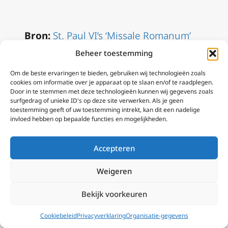
Bron:
St. Paul VI’s ‘Missale Romanum’
Turns 50| National Catholic Register
Beheer toestemming
(ncregister.com)
Om de beste ervaringen te bieden, gebruiken wij technologieën zoals
cookies om informatie over je apparaat op te slaan en/of te raadplegen.
Door in te stemmen met deze technologieën kunnen wij gegevens zoals
Voor de Nederlandse vertaling van de
surfgedrag of unieke ID's op deze site verwerken. Als je geen
toestemming geeft of uw toestemming intrekt, kan dit een nadelige
instructie voor de geleidelijke
invloed hebben op bepaalde functies en mogelijkheden.
invoering van de Missale Romanum
zie
hier
, met dan aan rkdocumenten.nl
Accepteren
Wilt u meer lezen over recente
Weigeren
pogingen van liturgische
hervormingen binnen de kerk en het
Bekijk voorkeuren
meest recente Motu Proprio van Paus
Cookiebeleid
Privacyverklaring
Organisatie-gegevens
Franciscus?
Klik dan hier
of gebruik