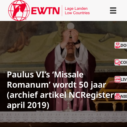
CO
DO
CO
Paulus VI’s ‘Missale
LI
Romanum’ wordt 50 jaar
(archief artikel NCRegister
NI
april 2019)