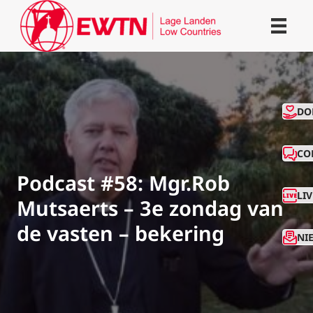
CO
DO
CO
Podcast #58: Mgr.Rob
LI
Mutsaerts – 3e zondag van
de vasten – bekering
NI