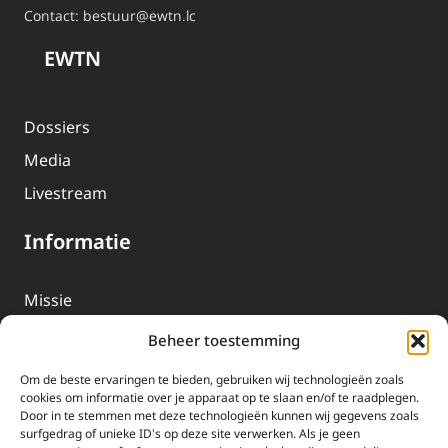
Contact:
bestuur@ewtn.lc
EWTN
Dossiers
Media
Livestream
Informatie
Missie
Over EWTN
Beheer toestemming
Geschiedenis
Om de beste ervaringen te bieden, gebruiken wij technologieën zoals
EWTN-Team
cookies om informatie over je apparaat op te slaan en/of te raadplegen.
Door in te stemmen met deze technologieën kunnen wij gegevens zoals
Organisatiegegevens
surfgedrag of unieke ID's op deze site verwerken. Als je geen