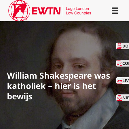
CO
DO
CO
William Shakespeare was
LI
katholiek – hier is het
bewijs
NI