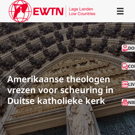
CO
DO
CO
Amerikaanse theologen
LI
vrezen voor scheuring in
Duitse katholieke kerk
NI