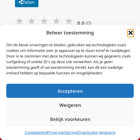
Delen
★
★
★
★
★
0,0
(0)
Beoordeel aub deze post.
Beheer toestemming
Om de beste ervaringen te bieden, gebruiken wij technologieën zoals
Categorieën:
Kerkpolitiek
cookies om informatie over je apparaat op te slaan en/of te raadplegen.
Door in te stemmen met deze technologieën kunnen wij gegevens zoals
Dossier(s):
Concilie Noordwijkerhout
,
Duitse
surfgedrag of unieke ID's op deze site verwerken. Als je geen
synodale weg
toestemming geeft of uw toestemming intrekt, kan dit een nadelige
invloed hebben op bepaalde functies en mogelijkheden.
Accepteren
Weigeren
Volg EWTN.
Bekijk voorkeuren
Schrijf je in op onze nieuwsbrief!
Cookiebeleid
Privacyverklaring
Organisatie-gegevens
Voornaam*