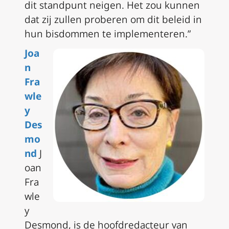
dit standpunt neigen. Het zou kunnen
dat zij zullen proberen om dit beleid in
hun bisdommen te implementeren.”
Joa
n
Fra
wle
y
Des
mo
nd
J
oan
Fra
wle
y
Desmond, is de hoofdredacteur van