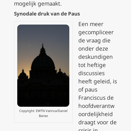
mogelijk gemaakt.
Synodale druk van de Paus
Een meer
gecompliceer
de vraag die
onder deze
deskundigen
tot heftige
discussies
heeft geleid, is
of paus
Franciscus de
hoofdverantw
Copyright: EWTN Vatinca/Daniel
oordelijkheid
Banez
draagt voor de
crisis in