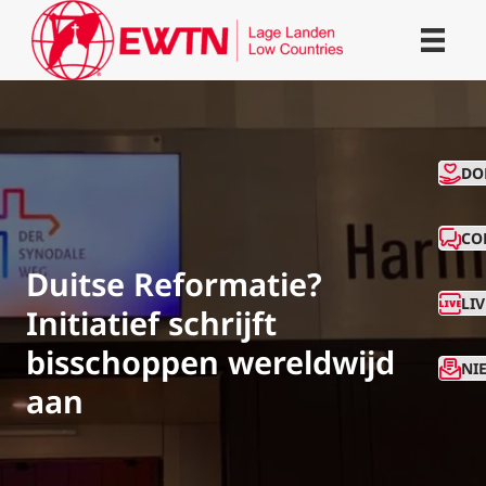
CO
DO
CO
Duitse Reformatie?
LI
Initiatief schrijft
bisschoppen wereldwijd
NI
aan