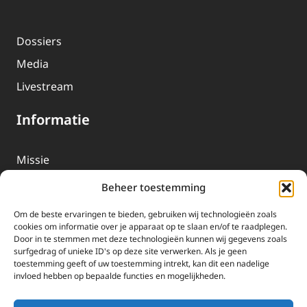
Dossiers
Media
Livestream
Informatie
Missie
Over EWTN
Beheer toestemming
Geschiedenis
Om de beste ervaringen te bieden, gebruiken wij technologieën zoals
EWTN-Team
cookies om informatie over je apparaat op te slaan en/of te raadplegen.
Door in te stemmen met deze technologieën kunnen wij gegevens zoals
Organisatiegegevens
surfgedrag of unieke ID's op deze site verwerken. Als je geen
toestemming geeft of uw toestemming intrekt, kan dit een nadelige
invloed hebben op bepaalde functies en mogelijkheden.
Doneren