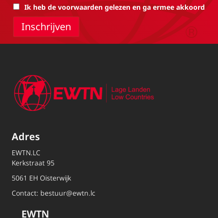
Ik heb de voorwaarden gelezen en ga ermee akkoord
Adres
EWTN.LC
Kerkstraat 95
5061 EH Oisterwijk
Contact:
bestuur@ewtn.lc
EWTN