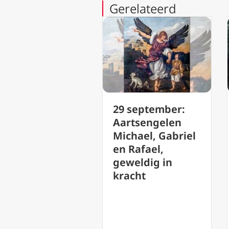
Gerelateerd
29 september:
Podcast 172
Aartsengelen
Sacramentsda
Michael, Gabriel
(Corpus Christi
en Rafael,
Hoogfeest van
geweldig in
het Heilige
kracht
Sacrament