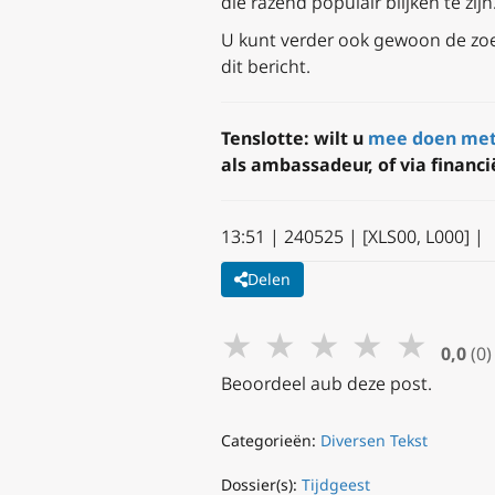
die razend populair blijken te zijn
U kunt verder ook gewoon de zoe
dit bericht.
Tenslotte: wilt u
mee doen met
als ambassadeur, of via financ
13:51 |
240525 |
​​[XLS00, L000] |
Delen
★
★
★
★
★
0,0
(0)
Beoordeel aub deze post.
Categorieën:
Diversen Tekst
Dossier(s):
Tijdgeest