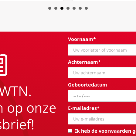
Voornaam*
Achternaam*
Geboortedatum
EWTN.
in op onze
E-mailadres*
brief!
Ik heb de voorwaarden g