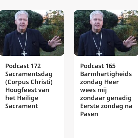
Podcast 165
Feest van 
g
Barmhartigheids
Heilige Fam
)
zondag Heer
Jezus, Mari
wees mij
Jozef – Pod
zondaar genadig
#151 Mgr.
Eerste zondag na
Mutsaerts
Pasen