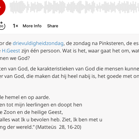
or de
drievuldigheidzondag
, de zondag na Pinksteren, de e
e
H.Geest
zijn één persoon. Wat is het, waar gaat het om, wat 
ennen we God?
ecten van God, de karakteristieken van God die mensen kun
er van God, die maken dat hij heel nabij is, het goede met o
 de hemel en op aarde.
en tot mijn leerlingen en doopt hen
e Zoon en de heilige Geest,
lles wat Ik u bevolen heb. Ziet, Ik ben met u
ing der wereld.” (Matteüs 28, 16-20)