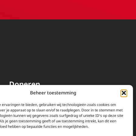
Doneren
Beheer toestemming
EWTN wordt uitsluitend
gefinancierd door uw donaties.
 ervaringen te bieden, gebruiken wij technologieën zoals cookies om
over je apparaat op te slaan en/of te raadplegen. Door in te stemmen met
Wij ontvangen bewust geen
logieën kunnen wij gegevens zoals surfgedrag of unieke ID's op deze site
advertentie-inkomsten of
Als je geen toestemming geeft of uw toestemming intrekt, kan dit een
kerkelijke financiele
vloed hebben op bepaalde functies en mogelijkheden.
ondersteuning.