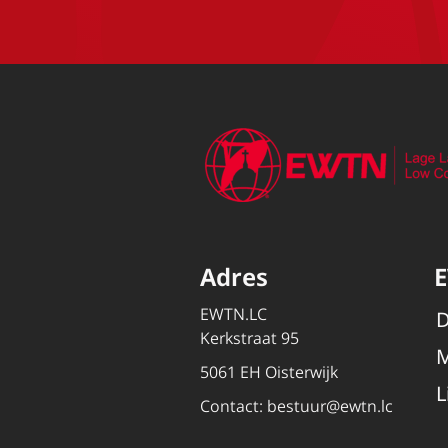
Adres
EWTN.LC
D
Kerkstraat 95
M
5061 EH Oisterwijk
L
Contact:
bestuur@ewtn.lc