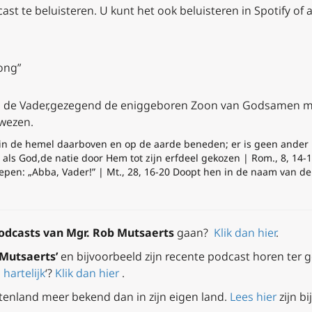
st te beluisteren. U kunt het ook beluisteren in Spotify of
ong”
 de Vader,
gezegend de eniggeboren Zoon van God
samen me
ewezen.
 in de hemel daarboven en op de aarde beneden; er is geen ander | P
 als God,
de natie door Hem tot zijn erfdeel gekozen
|
Rom., 8, 14-
oepen: „Abba, Vader!”
| Mt., 28, 16-20 Doopt hen in de naam van de
odcasts van Mgr.
Rob Mutsaerts
gaan?
Klik dan hier
.
Mutsaerts’
en bijvoorbeeld zijn recente podcast horen ter g
 hartelijk
‘?
Klik dan hier
.
itenland meer bekend dan in zijn eigen land.
Lees hier
zijn b