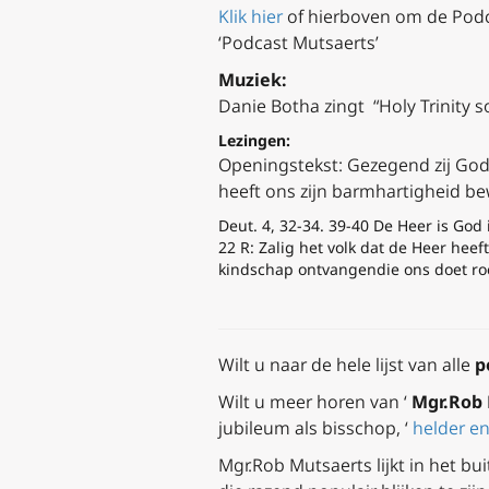
Klik hier
of hierboven om de Podca
‘Podcast Mutsaerts’
Muziek:
Danie Botha zingt “Holy Trinity s
Lezingen:
Openingstekst:
Gezegend zij God
heeft ons zijn barmhartigheid b
Deut. 4, 32-34. 39-40 De Heer is God
22
R:
Zalig het volk dat de Heer heeft
kindschap ontvangen
die ons doet r
Wilt u naar de hele lijst van alle
p
Wilt u meer horen van ‘
Mgr.Rob 
jubileum als bisschop, ‘
helder en
Mgr.Rob Mutsaerts lijkt in het bu