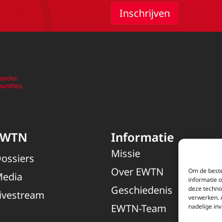
EWTN
Informatie
Missie
ossiers
Over EWTN
Om de beste
edia
informatie 
Geschiedenis
deze techno
ivestream
verwerken. 
EWTN-Team
nadelige in