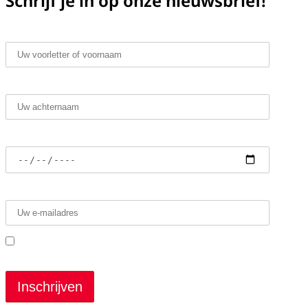
Schrijf je in op onze nieuwsbrief!
Voornaam*
Achternaam*
Geboortedatum
E-mailadres*
Ik heb de voorwaarden gelezen en ga ermee
akkoord