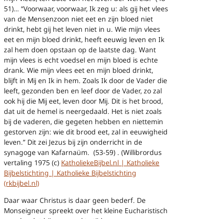
51)… “Voorwaar, voorwaar, Ik zeg u: als gij het vlees
van de Mensenzoon niet eet en zijn bloed niet
drinkt, hebt gij het leven niet in u. Wie mijn vlees
eet en mijn bloed drinkt, heeft eeuwig leven en Ik
zal hem doen opstaan op de laatste dag. Want
mijn vlees is echt voedsel en mijn bloed is echte
drank. Wie mijn vlees eet en mijn bloed drinkt,
blijft in Mij en Ik in hem. Zoals Ik door de Vader die
leeft, gezonden ben en leef door de Vader, zo zal
ook hij die Mij eet, leven door Mij. Dit is het brood,
dat uit de hemel is neergedaald. Het is niet zoals
bij de vaderen, die gegeten hebben en niettemin
gestorven zijn: wie dit brood eet, zal in eeuwigheid
leven.” Dit zei Jezus bij zijn onderricht in de
synagoge van Kafarnaüm. (53-59) .
(Willibrordus
vertaling 1975 (c)
KatholiekeBijbel.nl | Katholieke
Bijbelstichting | Katholieke Bijbelstichting
(rkbijbel.nl)
Daar waar Christus is daar geen bederf. De
Monseigneur spreekt over het kleine Eucharistisch