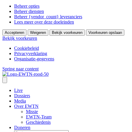
Beheer opties
Beheer diensten
Beheer {vendor_count} leveranciers
Lees meer over deze doeleinden
Accepteren
Weigeren
Bekijk voorkeuren
Voorkeuren opslaan
Bekijk voorkeuren
Cookiebeleid
Privacyverklaring
Organisatie-gegevens
Spring naar content
Live
Dossiers
Media
Over EWTN
Missie
EWTN-Team
Geschiedenis
Doneren