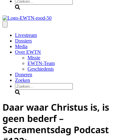
Zoeken
Livestream
Dossiers
Media
Over EWTN
Missie
EWTN-Team
Geschiedenis
Doneren
Zoeken
Zoeken
Daar waar Christus is, is
geen bederf –
Sacramentsdag Podcast