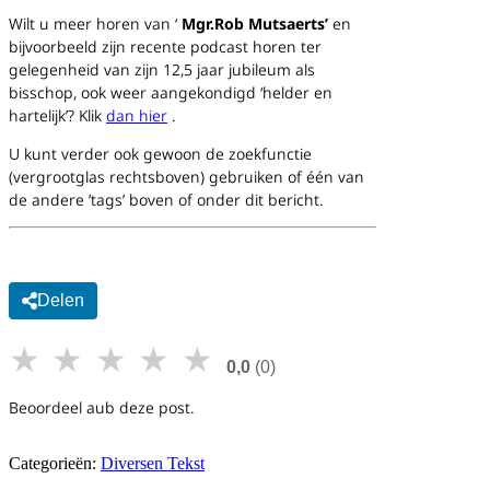
Wilt u meer horen van ‘
Mgr.Rob Mutsaerts’
en
bijvoorbeeld zijn recente podcast horen ter
gelegenheid van zijn 12,5 jaar jubileum als
bisschop, ook weer aangekondigd ‘helder en
hartelijk’?
Klik
dan hier
.
U kunt verder ook gewoon de zoekfunctie
(vergrootglas rechtsboven) gebruiken
of één van
de andere ’tags’ boven of onder dit bericht.
Delen
★
★
★
★
★
0,0
(0)
Beoordeel aub deze post.
Categorieën:
Diversen Tekst