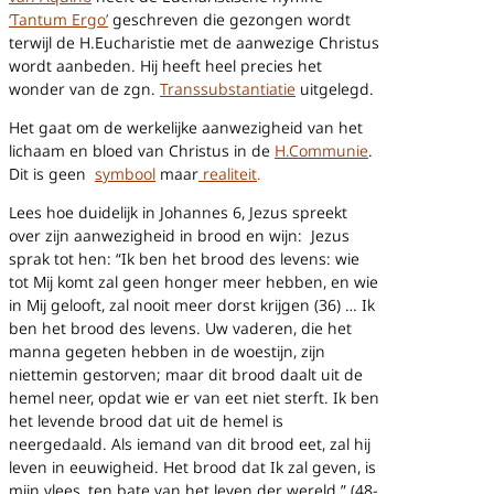
‘Tantum Ergo’
geschreven die gezongen wordt
terwijl de H.Eucharistie met de aanwezige Christus
wordt aanbeden. Hij heeft heel precies het
wonder van de zgn.
Transsubstantiatie
uitgelegd.
Het gaat om de werkelijke aanwezigheid van het
lichaam en bloed van Christus in de
H.Communie
.
Dit is geen
symbool
maar
realiteit
.
Lees hoe duidelijk in Johannes 6, Jezus spreekt
over zijn aanwezigheid in brood en wijn:
Jezus
sprak tot hen: “Ik ben het brood des levens: wie
tot Mij komt zal geen honger meer hebben, en wie
in Mij gelooft, zal nooit meer dorst krijgen (36) …
Ik
ben het brood des levens.
Uw vaderen, die het
manna gegeten hebben in de woestijn, zijn
niettemin gestorven;
maar dit brood daalt uit de
hemel neer, opdat wie er van eet niet sterft. Ik ben
het levende brood dat uit de hemel is
neergedaald. Als iemand van dit brood eet, zal hij
leven in eeuwigheid. Het brood dat Ik zal geven, is
mijn vlees, ten bate van het leven der wereld.” (48-