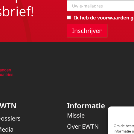
brief!
Ik heb de voorwaarden g
EWTN
Informatie
Missie
ossiers
Over EWTN
Om de beste
edia
informatie 