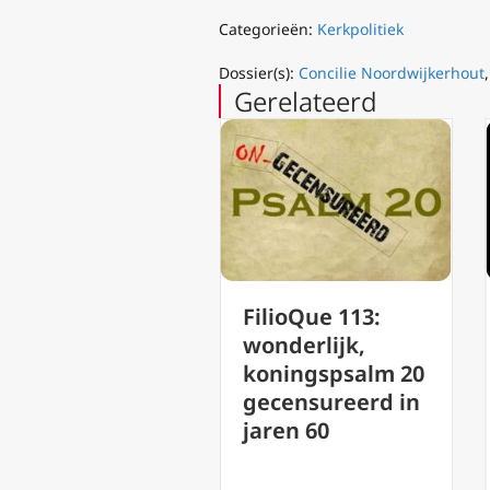
Categorieën:
Kerkpolitiek
Dossier(s):
Concilie Noordwijkerhout
Gerelateerd
FilioQue 113:
Aartsbisschop
wonderlijk,
Bugnini de m
koningspsalm 20
achter de post
gecensureerd in
Vaticanum II 
jaren 60