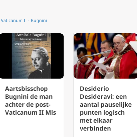
,
Vaticanum II - Bugnini
Desiderio
Ondergaat
Desideravi: een
Congregat
an
aantal pauselijke
voor de
-
punten logisch
Geloofslee
Mis
met elkaar
algehele
verbinden
herzienin