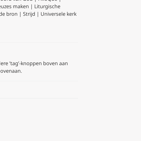
 Keuzes maken | Liturgische
de bron | Strijd | Universele kerk
dere ’tag’-knoppen boven aan
s bovenaan.