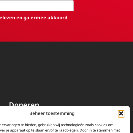
elezen en ga ermee akkoord
Doneren
Beheer toestemming
EWTN wordt uitsluitend
gefinancierd door uw donaties.
 ervaringen te bieden, gebruiken wij technologieën zoals cookies om
over je apparaat op te slaan en/of te raadplegen. Door in te stemmen met
Wij ontvangen bewust geen