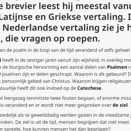
e brevier leest hij meestal van
atijnse en Griekse vertaling. 
ederlandse vertaling zie je h
n, die vragen op roepen.
van de psalm in de loop van de tijd veranderd of zelfs gehe
i
heeft in de zestiger jaren vanuit zijn wijsheid, in overleg m
n de liturgische hervorming een aantal delen van
Psalmen
v
9 psalmen zijn er delen geschrapt. Waarom is dit gebeurd? 
 persoonlijk gebed van Christus. Waarom krijgen religieuzen 
tuurlijk heeft dit ook invloed op de
Catechese
.
t leergezag tenminste twee fouten begaan, of enorme misse
is veranderd en er wordt niet meer gesproken over
de ziel
.
oedelijk als te gewelddadig werden gezien in de vreedzame ja
ken. De ziel is uit de tijd, mensen begrijpen dat niet meer. Dit
over spreekt, hoe kunnen mensen het dan begrijpen?