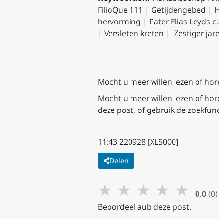
FilioQue 111 | Getijdengebed | H.L
hervorming | Pater Elias Leyds c.
| Versleten kreten | Zestiger jare
Mocht u meer willen lezen of hore
Mocht u meer willen lezen of hore
deze post
, of gebruik de zoekfun
11:43 220928 [XLS000]
Delen
★
★
★
★
★
0,0
(0)
Beoordeel aub deze post.