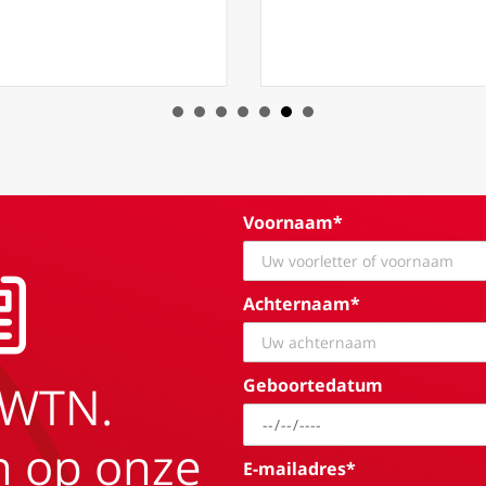
Voornaam*
Achternaam*
Geboortedatum
EWTN.
in op onze
E-mailadres*