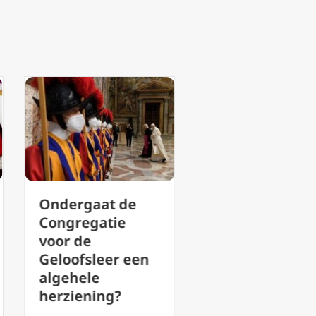
 de
Nieuwe
ie
richtlijnen
Vaticaan
r een
beperken
traditionele riten
g?