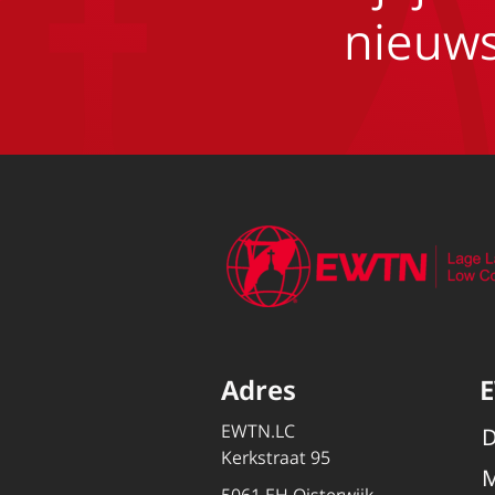
nieuws
Adres
EWTN.LC
D
Kerkstraat 95
M
5061 EH Oisterwijk