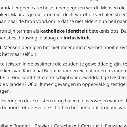
 omdat er geen catechese meer gegeven wordt. Mensen die 
nken. Maar als je die bron niet deelt wordt de verhalen steed
an naar de bron voorkom je dat ze niet elders hun heil gaa
ron zijn termen als
katholieke identiteit
betekenisloos. Dan
levensbeschouwing, dialoog en
inclusiviteit
.
 Mensen begrijpen het niet meer omdat we het nooit erov
het maar zelf uit.
te teksten in de psalmen: die zouden te gewelddadig zijn, t
rkers van Kardinaal Bugnini hadden zich af moeten vrage
d zijn. Hoe komt het dat er schijnbaar gewelddadige tekste
ie vijanden? Of blijft men gevangen in oppervlakkig zestiger
agen.
afleveringen deze teksten terug halen en overwegen wat de 
ch behoort tot de Heilige schrift en het persoonlijk gebed va
ibale Bugnini | Brevier | Catechese | Censuur | Eeuwige w