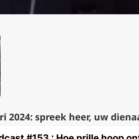
i 2024: sp
reek heer, uw dienaa