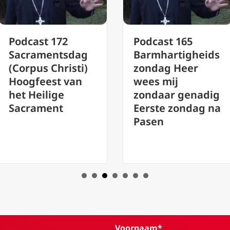
2
Podcast 165
Feest 
sdag
Barmhartigheids
Heilige
isti)
zondag Heer
Jezus,
 van
wees mij
Jozef –
zondaar genadig
#151 M
Eerste zondag na
Mutsae
Pasen
Voornaam*