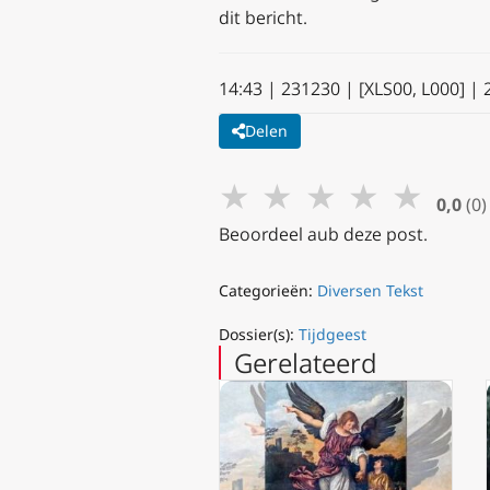
dit bericht.
14:43 |
231230 |
​​[XLS00, L000] 
Delen
★
★
★
★
★
0,0
(0)
Beoordeel aub deze post.
Categorieën:
Diversen Tekst
Dossier(s):
Tijdgeest
Gerelateerd