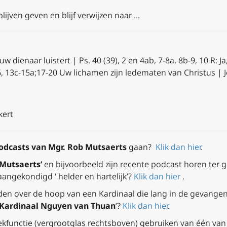
ijven geven en blijf verwijzen naar …
 uw dienaar luistert |
Ps. 40 (39), 2 en 4ab, 7-8a, 8b-9, 10
R:
Ja
 6, 13c-15a;17-20
Uw lichamen zijn ledematen van Christus | Jo
kert
odcasts van Mgr.
Rob Mutsaerts
gaan?
Klik dan hier
.
Mutsaerts’
en bijvoorbeeld zijn recente podcast horen ter g
aangekondigd ‘ helder en hartelijk’?
Klik dan hier
.
den over de hoop van een Kardinaal die lang in de gevangen
Kardinaal Nguyen van Thuan
‘?
Klik dan hier
.
kfunctie (vergrootglas rechtsboven) gebruiken
van één van