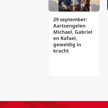
29 september:
Podcast 17
Aartsengelen
Sacrament
Michael, Gabriel
(Corpus Chr
en Rafael,
Hoogfeest
geweldig in
het Heilige
kracht
Sacrament