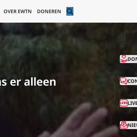
ZOEKEN
OVER EWTN
DONEREN
CO
DO
s er alleen
CO
LIV
NIE