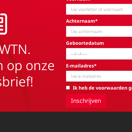
Achternaam*
Geboortedatum
EWTN.
in op onze
E-mailadres*
brief!
Ik heb de voorwaarden g