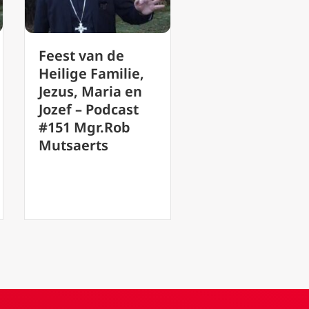
van de
Podcast 141:
Po
 Familie,
Krijgt God wat
zeg
 Maria en
hem toebehoort?
wa
 Podcast
on
gr.Rob
rts