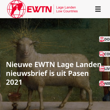
CO
DO
CO
Nieuwe EWTN Lage Landen
LI
nieuwsbrief is uit Pasen
2021
NI