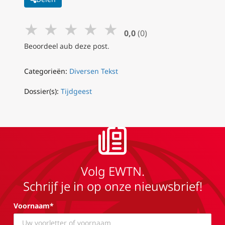
★
★
★
★
★
0,0
(0)
Beoordeel aub deze post.
Categorieën:
Diversen Tekst
Dossier(s):
Tijdgeest
Volg EWTN.
Schrijf je in op onze nieuwsbrief!
Voornaam*