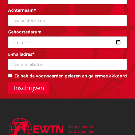
Achternaam*
Geboortedatum
E-mailadres*
Ik heb de voorwaarden gelezen en ga ermee akkoord