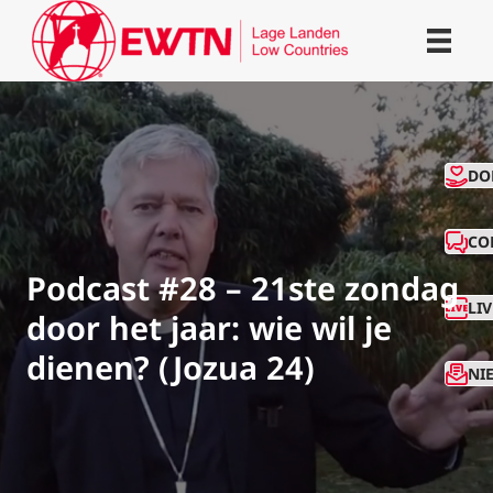
CO
DO
CO
Podcast #28 – 21ste zondag
LI
door het jaar: wie wil je
dienen? (Jozua 24)
NI