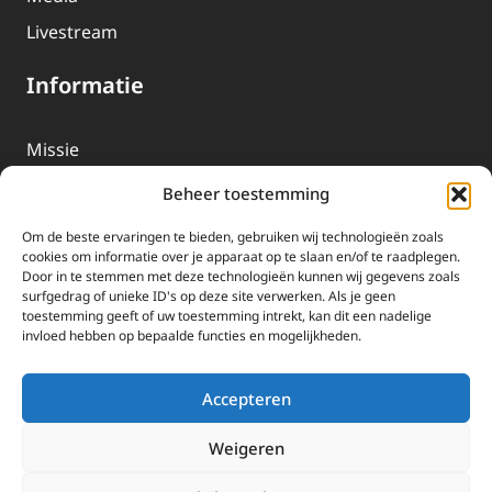
Livestream
Informatie
Missie
Over EWTN
Beheer toestemming
Geschiedenis
Om de beste ervaringen te bieden, gebruiken wij technologieën zoals
EWTN-Team
cookies om informatie over je apparaat op te slaan en/of te raadplegen.
Door in te stemmen met deze technologieën kunnen wij gegevens zoals
Organisatiegegevens
surfgedrag of unieke ID's op deze site verwerken. Als je geen
toestemming geeft of uw toestemming intrekt, kan dit een nadelige
invloed hebben op bepaalde functies en mogelijkheden.
Doneren
EWTN wordt uitsluitend gefinancierd door uw donaties.
Accepteren
Wij ontvangen bewust geen advertentie-inkomsten of
kerkelijke financiele ondersteuning.
Weigeren
Doneren