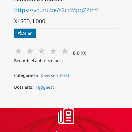
https://youtu.be/s2cdMpqZZmY
XLS00, L000
Delen
★
★
★
★
★
0,0
(0)
Beoordeel aub deze post.
Categorieën:
Diversen Tekst
Dossier(s):
Tijdgeest