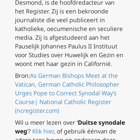
Desmond, is de hoofdredacteur van
het Register. Zij is een bekroonde
journaliste die veel publiceert in
katholieke, oecumenische en seculiere
media. Zij is afgestudeerd aan het
Pauselijk Johannes Paulus II Instituut
voor Studies over Huwelijk en Gezin en
woont met haar gezin in Californië.
Bron:
As German Bishops Meet at the
Vatican, German Catholic Philosopher
Urges Pope to Correct Synodal Way’s
Course| National Catholic Register
(ncregister.com)
Wil u meer lezen over ‘
Duitse synodale
weg
‘?
Klik hier
, of gebruik éénvan de
adere tags boven en onderaan deze