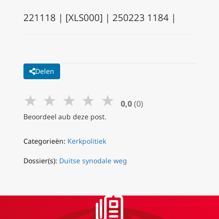
221118 | [XLS000] | 250223 1184 |
Delen
★
★
★
★
★
0,0
(0)
Beoordeel aub deze post.
Categorieën:
Kerkpolitiek
Dossier(s):
Duitse synodale weg