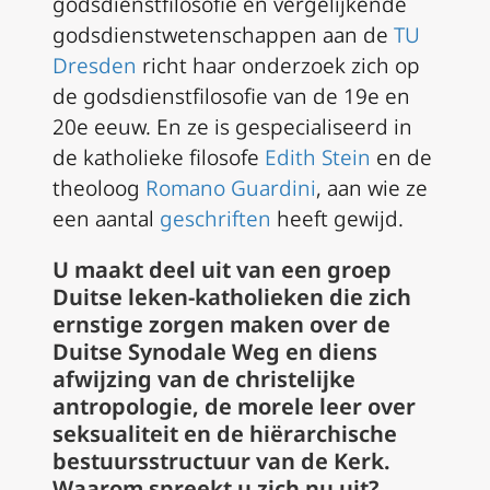
godsdienstfilosofie en vergelijkende
godsdienstwetenschappen aan de
TU
Dresden
richt haar onderzoek zich op
de godsdienstfilosofie van de 19e en
20e eeuw. En ze is gespecialiseerd in
de katholieke filosofe
Edith Stein
en de
theoloog
Romano Guardini
, aan wie ze
een aantal
geschriften
heeft gewijd.
U maakt deel uit van een groep
Duitse leken-katholieken die zich
ernstige zorgen maken over de
Duitse Synodale Weg en diens
afwijzing van de christelijke
antropologie, de morele leer over
seksualiteit en de hiërarchische
bestuursstructuur van de Kerk.
Waarom spreekt u zich nu uit?