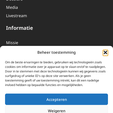
Media
Livestream
Informatie
Missie
Over EWTN
Beheer toestemming
Geschiedenis
Om de beste ervaringen te bieden, gebruiken wij technologieën zoals
cookies om informatie over je apparaat op te slaan en/of te raadplegen.
EWTN-Team
Door in te stemmen met deze technologieën kunnen wij gegevens zoals
Organisatiegegevens
surfgedrag of unieke ID's op deze site verwerken. Als je geen
toestemming geeft of uw toestemming intrekt, kan dit een nadelige
invloed hebben op bepaalde functies en mogelijkheden.
Doneren
EWTN wordt uitsluitend gefinancierd door uw donaties.
Accepteren
Wij ontvangen bewust geen advertentie-inkomsten of
kerkelijke financiele ondersteuning.
Weigeren