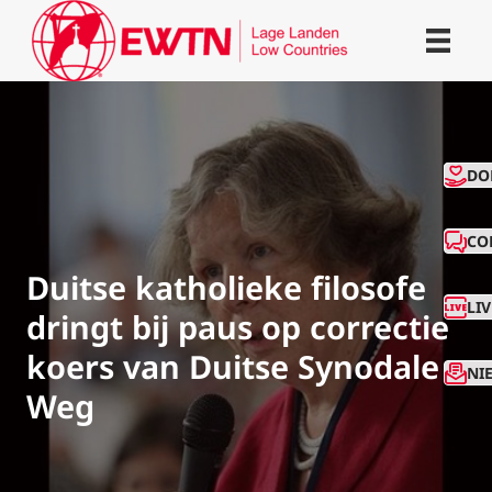
CO
DO
CO
Duitse katholieke filosofe
LI
dringt bij paus op correctie
koers van Duitse Synodale
NI
Weg