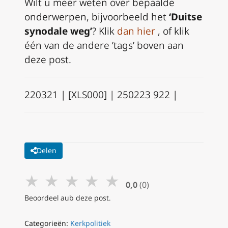
Wilt u meer weten over bepaalde
onderwerpen, bijvoorbeeld het
‘Duitse
synodale weg’
? Klik
dan hier
, of klik
één van de andere ’tags’ boven aan
deze post.
220321 | [XLS000] | 250223 922 |
Delen
★
★
★
★
★
0,0
(0)
Beoordeel aub deze post.
Categorieën:
Kerkpolitiek