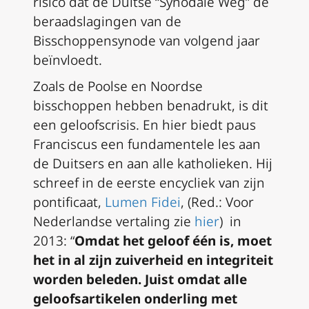
risico dat de Duitse “Synodale Weg” de
beraadslagingen van de
Bisschoppensynode van volgend jaar
beïnvloedt.
Zoals de Poolse en Noordse
bisschoppen hebben benadrukt, is dit
een geloofscrisis. En hier biedt paus
Franciscus een fundamentele les aan
de Duitsers en aan alle katholieken. Hij
schreef in de eerste encycliek van zijn
pontificaat,
Lumen Fidei
, (
Red.: Voor
Nederlandse vertaling zie
hier
) in
2013: “
Omdat het geloof één is, moet
het in al zijn zuiverheid en integriteit
worden beleden.
Juis
t omdat alle
geloofsartikelen onderling met