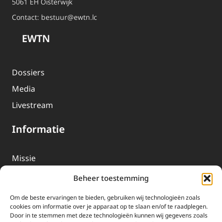
5061 EH Oisterwijk
Contact:
bestuur@ewtn.lc
EWTN
Dossiers
Media
Livestream
Informatie
Missie
Over EWTN
Beheer toestemming
Geschiedenis
Om de beste ervaringen te bieden, gebruiken wij technologieën zoals
EWTN-Team
cookies om informatie over je apparaat op te slaan en/of te raadplegen.
Door in te stemmen met deze technologieën kunnen wij gegevens zoals