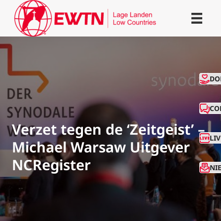
CO
DO
CO
Verzet tegen de ‘Zeitgeist’ –
LI
Michael Warsaw Uitgever
NCRegister
NI