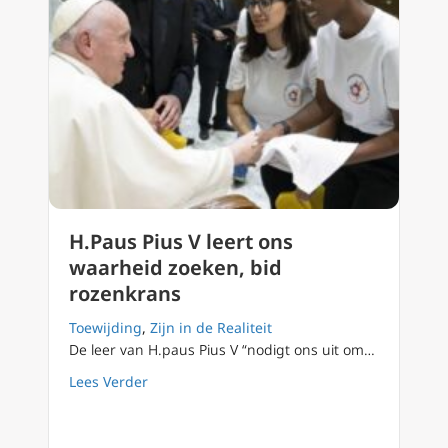
H.Paus Pius V leert ons
waarheid zoeken, bid
rozenkrans
Toewijding
,
Zijn in de Realiteit
De leer van H.paus Pius V “nodigt ons uit om…
about H.Paus Pius V leert ons waarheid zoek
Lees Verder