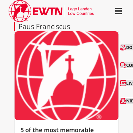
Paus Franciscus
CO
DO
CO
LI
NI
5 of the most memorable