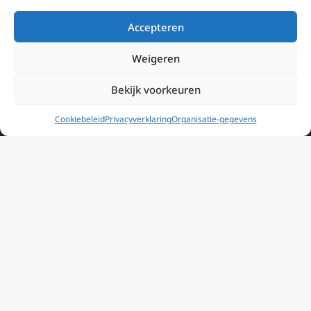
Informatie
Accepteren
Missie
Weigeren
Over EWTN
Bekijk voorkeuren
Geschiedenis
Cookiebeleid
Privacyverklaring
Organisatie-gegevens
EWTN-Team
Organisatiegegevens
Doneren
EWTN wordt uitsluitend gefinancierd door uw donaties.
Wij ontvangen bewust geen advertentie-inkomsten of
kerkelijke financiele ondersteuning.
Doneren
2025 EWTN Lage Landen | Katholieke Media | © Stichting EWTN Lage
Landen |
Cookies
|
Privacyverklaring