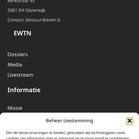
Kerkstraat 95
5061 EH Oisterwijk
Contact:
bestuur@ewtn.lc
EWTN
Dossiers
Media
Livestream
Informatie
Missie
Over EWTN
Beheer toestemming
Geschiedenis
Om de beste ervaringen te bieden, gebruiken wij technologieën zoals
EWTN-Team
cookies om informatie over je apparaat op te slaan en/of te raadplegen.