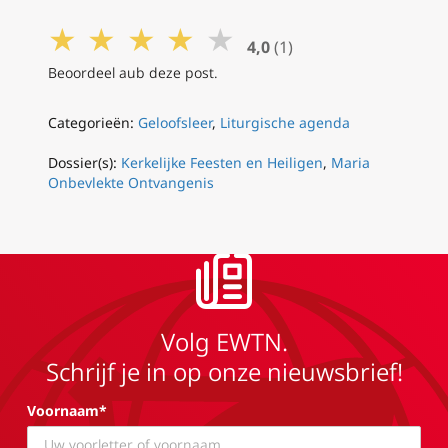
★
★
★
★
★
4,0
(1)
Beoordeel aub deze post.
Categorieën:
Geloofsleer
,
Liturgische agenda
Dossier(s):
Kerkelijke Feesten en Heiligen
,
Maria
Onbevlekte Ontvangenis
Volg EWTN.
Schrijf je in op onze nieuwsbrief!
Voornaam*