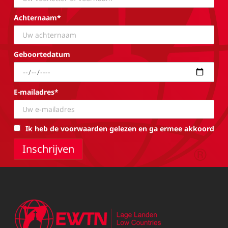
Achternaam*
Geboortedatum
E-mailadres*
Ik heb de voorwaarden gelezen en ga ermee akkoord