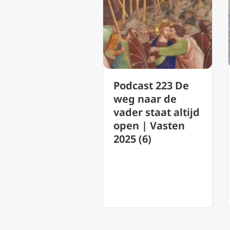
Podcast 222
Podcast 223 De
Bekeer je eer
weg naar de
voordat je op
vader staat altijd
Zijn
open | Vasten
Barmhartighe
2025 (6)
rekent.