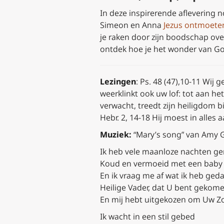
In deze inspirerende aflevering 
Simeon en Anna
Jezus ontmoete
je raken door zijn boodschap ove
ontdek hoe je het wonder van God
Lezingen
:
Ps. 48 (47),10-11 Wij 
weerklinkt ook uw lof: tot aan he
verwacht, treedt zijn heiligdom 
Hebr. 2, 14-18 Hij moest in alles
Muziek:
“Mary’s song” van Amy 
Ik heb vele maanloze nachten ge
Koud en vermoeid met een baby 
En ik vraag me af wat ik heb ged
Heilige Vader, dat U bent gekom
En mij hebt uitgekozen om Uw Z
Ik wacht in een stil gebed