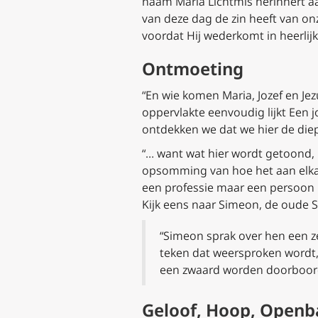
naam Maria Lichtmis herinnert aa
van deze dag de zin heeft van o
voordat Hij wederkomt in heerlij
Ontmoeting
“En wie komen Maria, Jozef en Je
oppervlakte eenvoudig lijkt Een 
ontdekken we dat we hier de diep
“… want wat hier wordt getoond, i
opsomming van hoe het aan elkaa
een professie maar een persoon 
Kijk eens naar Simeon, de oude Si
“Simeon sprak over hen een zeg
teken dat weersproken wordt,
een zwaard worden doorboord” 
Geloof, Hoop, Openb