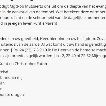
nodigt Mgr.Rob Mutsaerts ons uit om de diepte van het evang
n
in de eenvoud van de tempel. Wat betekent deze ontmoeti
r hoop, licht en de schoonheid van de dagelijkse momenten
 in je eigen leven kunt ervaren!
gedenken uw goedheid, Heer, hier binnen uw heiligdom. Zove
t uiteinde van de aarde. Al wat komt uit uw hand is gerechtigh
binnen |
Ps. 24 (23), 7.8.9.10
R:
De Heer van de hemelse mach
 aan zijn broeders gelijk worden | Lc. 2, 22-40 of 22-32 Mij
Grant en Christopher Eaton
reisd
binnenin mij
aan
en
oon te dragen