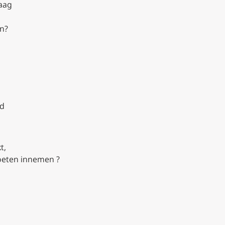
raag
en?
id
t,
moeten innemen ?