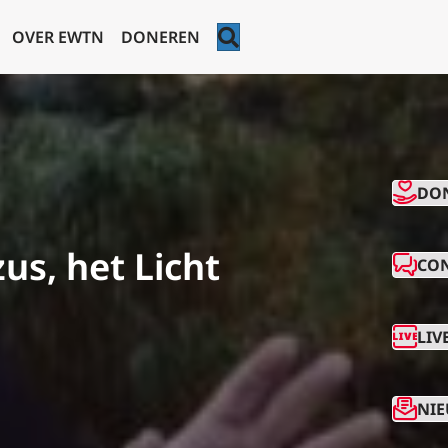
ZOEKEN
OVER EWTN
DONEREN
CO
DO
us, het Licht
CO
LIV
NIE