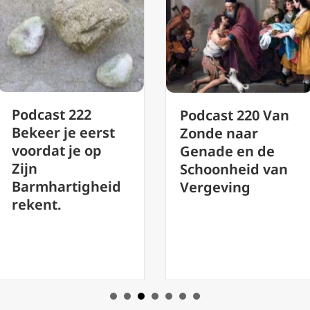
Podcast 2
Podcast 220 Van
st
voor Licht
Zonde naar
Duisterni
Genade en de
Rob Mutsa
Schoonheid van
id
Vasten 202
Vergeving