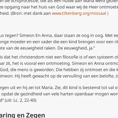
n de lichtprocessie, die als een hulde aan Maria werd gezien
nze opgang naar het huis van God waar wij de Heer ontmoete
kheid. (Bron: met dank aan
www.tiltenberg.org/missaal
)
zus tegen? Simeon En Anna, daar staan ze oog in oog. Met e
jonge moeder en een vader die een kind brengen voor een ritu
te van de eeuwigheid raken. De eeuwigheid, ja.”
s dat het christendom niet een filosofie is of een systeem of 
r zit, het is vooral een ontmoeting. Simeon en Anna ontmoe
God, die mens is geworden. Die hebben zij ontmoet en die 
meon. Hij heeft gewacht op de vervulling van een belofte, zi
en uit en hij zei tot Maria. Zie, dit kind is bestemd tot val
 opdat de gezindheid van vele harten openbaar mogen worde
(uit: Lc. 2, 22-40)
aring en Zegen