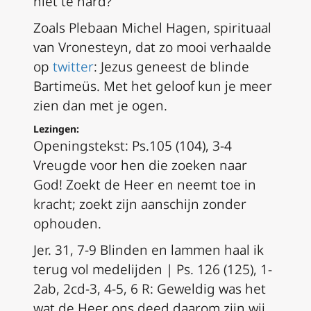
niet te hard?
Zoals Plebaan Michel Hagen, spirituaal
van Vronesteyn, dat zo mooi verhaalde
op
twitter
: Jezus geneest de blinde
Bartimeüs. Met het geloof kun je meer
zien dan met je ogen.
Lezingen:
Openingstekst: Ps.105 (104), 3-4
Vreugde voor hen die zoeken naar
God! Zoekt de Heer en neemt toe in
kracht; zoekt zijn aanschijn zonder
ophouden.
Jer. 31, 7-9
Blinden en lammen haal ik
terug vol medelijden |
Ps. 126 (125), 1-
2ab, 2cd-3, 4-5, 6
R:
Geweldig was het
wat de Heer ons deed,
daarom zijn wij