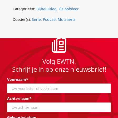
Categorieën:
Bijbeluitleg
,
Geloofsleer
Dossier(s):
Serie: Podcast Mutsaerts
Volg EWTN.
Schrijf je in op onze nieuwsbrief!
Voornaam*
Achternaam*
Geboortedatum