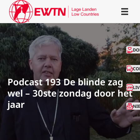
CO
DO
CO
Podcast 193 De blinde zag
LI
wel – 30ste zondag door het
jaar
NI