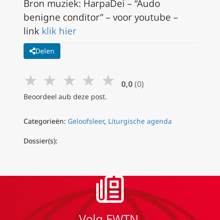
Bron muziek: HarpaDei – “Audo
benigne conditor” – voor youtube –
link
klik hier
Delen
★
★
★
★
★
0,0
(0)
Beoordeel aub deze post.
Categorieën:
Geloofsleer
,
Liturgische agenda
Dossier(s):
Volg EWTN.