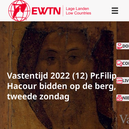
CO
DO
CO
Vastentijd 2022 (12) Pr.Filip
LI
Hacour bidden op de berg,
tweede zondag
NI