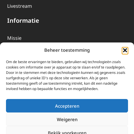
Livestream
Informatie
Missie
Over EWTN
Beheer toestemming
Geschiedenis
Om de beste ervaringen te bieden, gebruiken wij technologieën zoals
EWTN-Team
cookies om informatie over je apparaat op te slaan en/of te raadplegen.
Door in te stemmen met deze technologieën kunnen wij gegevens zoals
Organisatiegegevens
surfgedrag of unieke ID's op deze site verwerken. Als je geen
toestemming geeft of uw toestemming intrekt, kan dit een nadelige
invloed hebben op bepaalde functies en mogelijkheden.
Doneren
EWTN wordt uitsluitend gefinancierd door uw donaties.
Accepteren
Wij ontvangen bewust geen advertentie-inkomsten of
kerkelijke financiele ondersteuning.
Weigeren
Doneren
Bekijk voorkeuren