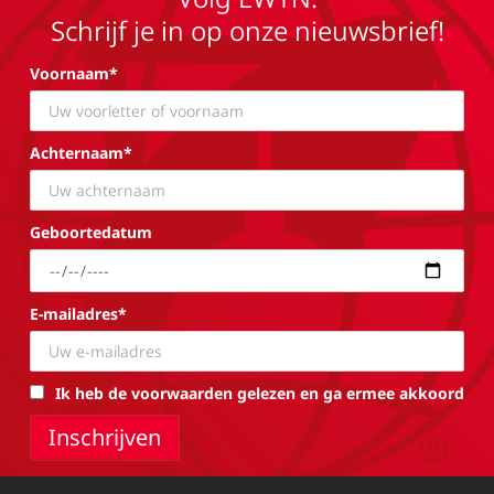
Schrijf je in op onze nieuwsbrief!
Voornaam*
Achternaam*
Geboortedatum
E-mailadres*
Ik heb de voorwaarden gelezen en ga ermee akkoord