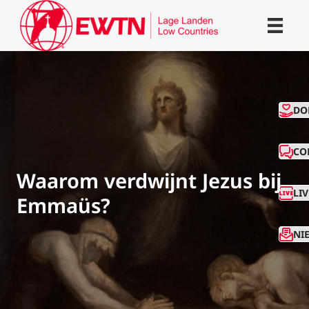
CO
DO
CO
Waarom verdwijnt Jezus bij
LI
Emmaüs?
NI