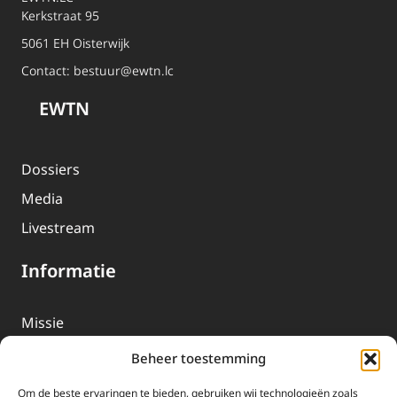
Kerkstraat 95
5061 EH Oisterwijk
Contact:
bestuur@ewtn.lc
EWTN
Dossiers
Media
Livestream
Informatie
Missie
Over EWTN
Beheer toestemming
Geschiedenis
Om de beste ervaringen te bieden, gebruiken wij technologieën zoals