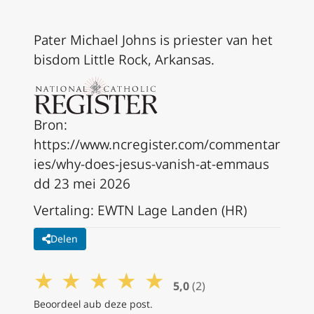
Pater Michael Johns is priester van het
bisdom Little Rock, Arkansas.
Bron:
https://www.ncregister.com/commentar
ies/why-does-jesus-vanish-at-emmaus
dd 23 mei 2026
Vertaling: EWTN Lage Landen (HR)
Delen
★
★
★
★
★
5,0
(2)
Beoordeel aub deze post.