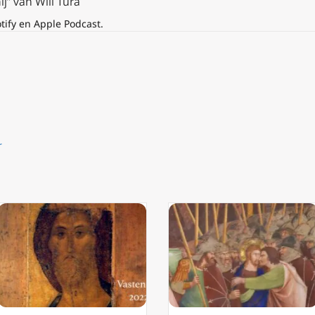
” van Will Tura
otify en Apple Podcast.
r