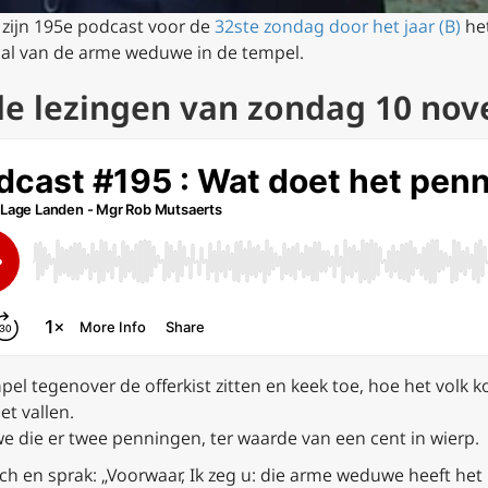
 zijn 195e podcast voor de
32ste zondag door het jaar (B)
het
haal van de arme weduwe in de tempel.
de lezingen van zondag 10 no
empel tegenover de offerkist zitten en keek toe, hoe het volk
iet vallen.
die er twee penningen, ter waarde van een cent in wierp.
j zich en sprak: „Voorwaar, Ik zeg u: die arme weduwe heeft he