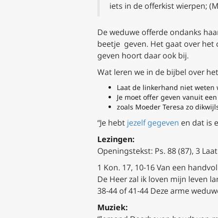
iets in de offerkist wierpen; (
De weduwe offerde ondanks haar
beetje geven. Het gaat over het 
geven hoort daar ook bij.
Wat leren we in de bijbel over he
Laat de linkerhand niet weten
Je moet offer geven vanuit e
zoals Moeder Teresa zo dikwijls 
“Je hebt
jezelf gegeven
en dat is 
Lezingen:
Openingstekst:
Ps. 88 (87), 3
Laat
1 Kon. 17, 10-16
Van een handvol
De Heer zal ik loven mijn leven l
38-44 of 41-44 Deze arme weduwe
Muziek: