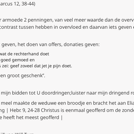
Marcus 12, 38-44)
 armoede 2 penningen, van veel meer waarde dan de overvl
contrast tussen hebben in overvloed en daarvan iets geven e
t geven, het doen van offers, donaties geven:
 wat de rechterhand doet
en goed gemoed en
zei: geef zoveel dat jet je pijn doet.
een groot geschenk”.
 mijn bidden tot U doordringen;
luister naar mijn dringend 
 meel maakte de weduwe een broodje en bracht het aan Eli
ang |
Hebr. 9, 24-28
Christus is eenmaal geofferd om de zonde
 heeft het meest geofferd |