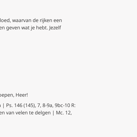
oed, waarvan de rijken een
n geven wat je hebt. Jezelf
roepen, Heer!
a |
Ps. 146 (145), 7, 8-9a, 9bc-10
R:
n van velen te delgen | Mc. 12,