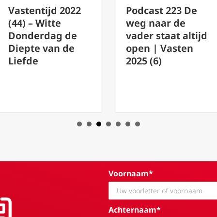
Podcast 
022
Podcast 223 De
Bekeer j
weg naar de
voordat 
de
vader staat altijd
Zijn
de
open | Vasten
Barmhar
2025 (6)
rekent.
Voornaam*
Achternaam*