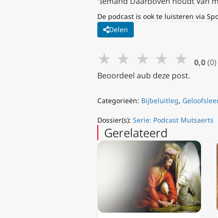
“Iemand Daarboven houdt van mij
De podcast is ook te luisteren via Sp
Delen
★
★
★
★
★
0,0
(0)
Beoordeel aub deze post.
Categorieën:
Bijbeluitleg
,
Geloofslee
Dossier(s):
Serie: Podcast Mutsaerts
Gerelateerd