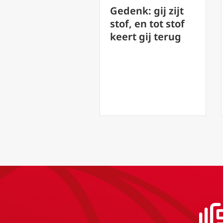
Gedenk: gij zijt
Vastentijd 2
stof, en tot stof
(44) – Witte
keert gij terug
Donderdag 
a
Diepte van 
Liefde