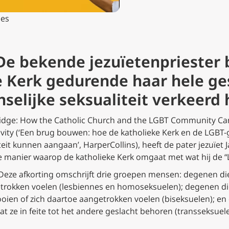
les
e bekende jezuïetenpriester b
e Kerk gedurende haar hele ge
selijke seksualiteit verkeerd
ridge: How the Catholic Church and the LGBT Community Can 
vity
(‘Een brug bouwen: hoe de katholieke Kerk en de LGBT
it kunnen aangaan’, HarperCollins), heeft de pater jezuïet 
 manier waarop de katholieke Kerk omgaat met wat hij de
eze afkorting omschrijft drie groepen mensen: degenen di
etrokken voelen (lesbiennes en homoseksuelen); degenen di
ooien of zich daartoe aangetrokken voelen (biseksuelen); e
at ze in feite tot het andere geslacht behoren (transseksue