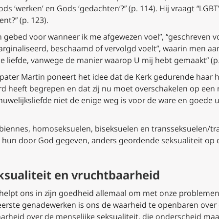
ds ‘werken’ en Gods ‘gedachten’?” (p. 114). Hij vraagt “LGBT”
nt?” (p. 123).
n gebed voor wanneer ik me afgewezen voel”, “geschreven vo
ginaliseerd, beschaamd of vervolgd voelt”, waarin men aan G
e liefde, vanwege de manier waarop U mij hebt gemaakt” (p.
k: pater Martin poneert het idee dat de Kerk gedurende haar
erd heeft begrepen en dat zij nu moet overschakelen op een n
uwelijksliefde niet de enige weg is voor de ware en goede 
lesbiennes, homoseksuelen, biseksuelen en transseksuelen/t
g hun door God gegeven, anders geordende seksualiteit op
sualiteit en vruchtbaarheid
 helpt ons in zijn goedheid allemaal om met onze problemen
n eerste genadewerken is ons de waarheid te openbaren ove
waarheid over de menselijke seksualiteit, die onderscheid m