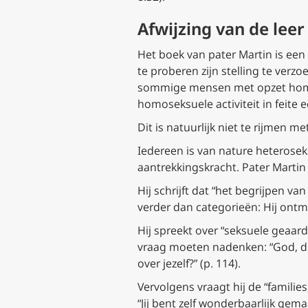
Afwijzing van de leer
Het boek van pater Martin is een
te proberen zijn stelling te verz
sommige mensen
met opzet
hom
homoseksuele activiteit in feite 
Dit is natuurlijk niet te rijmen me
Iedereen is van nature heteros
aantrekkingskracht. Pater Martin z
Hij schrijft dat “het begrijpen va
verder dan categorieën: Hij ontm
Hij spreekt over “seksuele geaard
vraag moeten nadenken: “God, die
over jezelf?” (p. 114).
Vervolgens vraagt hij de “famili
“Jij bent zelf wonderbaarlijk gem