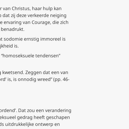
r van Christus, haar hulp kan
dat zij deze verkeerde neiging
e ervaring van Courage, die zich
t benadrukt.
dat sodomie ernstig immoreel is
kheid is.
ot “homoseksuele tendensen”
ig kwetsend. Zeggen dat een van
d’ is, is onnodig wreed” (pp. 46-
eordend’. Dat zou een verandering
 seksueel gedrag heeft geschapen
ds uitdrukkelijke ontwerp en