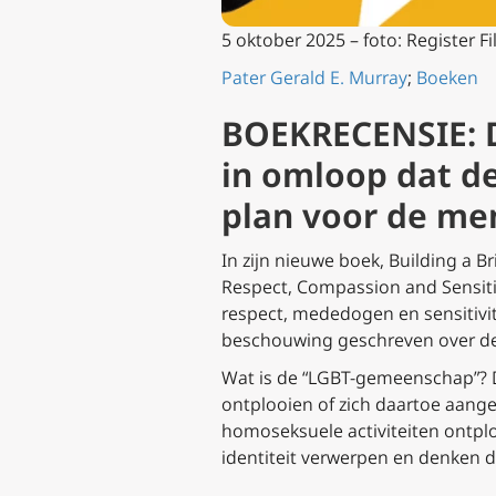
5 oktober 2025 – foto: Register Fi
Pater Gerald E. Murray
;
Boeken
BOEKRECENSIE: D
in omloop dat d
plan voor de men
In zijn nieuwe boek,
Building a B
Respect, Compassion and Sensiti
respect, mededogen en sensitivite
beschouwing geschreven over de
Wat is de “LGBT-gemeenschap”? D
ontplooien of zich daartoe aang
homoseksuele activiteiten ontpl
identiteit verwerpen en denken d