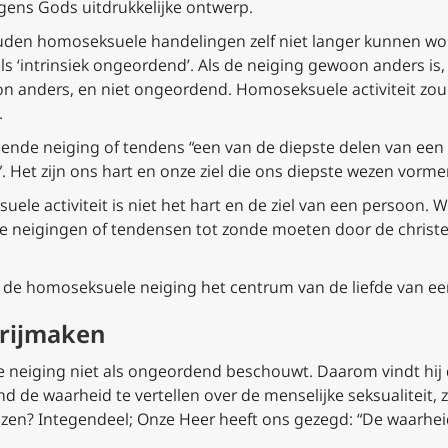
gens Gods uitdrukkelijke ontwerp.
zouden homoseksuele handelingen zelf niet langer kunnen w
ls ‘intrinsiek ongeordend’. Als de neiging gewoon
anders
is,
n anders, en niet ongeordend. Homoseksuele activiteit zou 
.
ende neiging of tendens “een van de diepste delen van een p
”. Het zijn ons hart en onze ziel die ons diepste wezen vorme
uele activiteit is niet het hart en de ziel van een persoon. W
eigingen of tendensen tot zonde moeten door de christen 
 de homoseksuele neiging het centrum van de liefde van ee
vrijmaken
j de neiging niet als ongeordend beschouwt. Daarom vindt hi
de waarheid te vertellen over de menselijke seksualiteit, z
zen? Integendeel; Onze Heer heeft ons gezegd: “De waarheid