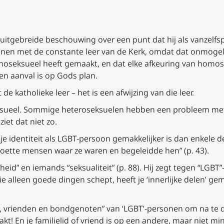
 uitgebreide beschouwing over een punt dat hij als vanzelf
oenen met de constante leer van de Kerk, omdat dat onmogelij
oseksueel heeft gemaakt, en dat elke afkeuring van homosek
een aanval is op Gods plan.
t de katholieke leer – het is een afwijzing van die leer.
eksueel. Sommige heteroseksuelen hebben een probleem m
iet dat niet zo.
n je identiteit als LGBT-persoon gemakkelijker is dan enkele d
oette mensen waar ze waren en begeleidde hen” (p. 43).
heid” en iemands “seksualiteit” (p. 88). Hij zegt tegen “LGBT
 alleen goede dingen schept, heeft je ‘innerlijke delen’ gem
es, vrienden en bondgenoten” van ‘LGBT’-personen om na te
aakt! En je familielid of vriend is op een andere, maar niet 