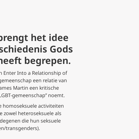
rengt het idee
schiedenis Gods
 heeft begrepen.
Enter Into a Relationship of
-gemeenschap een relatie van
James Martin een kritische
 “LGBT-gemeenschap” noemt.
e homoseksuele activiteiten
e zowel heteroseksuele als
n degenen die hun seksuele
len/transgenders).