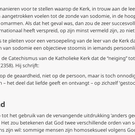
manieren voor te stellen waarop de Kerk, in trouw aan de lee
 aangetrokken voelen tot de zonde van sodomie, in de hoop 
n omarmen. Als dat het geval was, dan zou de zeer succesvoll
nationaal heeft verspreid, op zijn minst vermeld zijn, zo nie
is te pleiten voor een versoepeling van de leer van de Kerk 
en van sodomie een objectieve stoornis in iemands persoonlij
n de
Catechismus van de Katholieke Kerk
dat de “neiging” t
358). Hij schrijft:
g op de geaardheid, niet op de persoon, maar is toch onnod
– het deel dat liefde geeft en ontvangt – op zichzelf ‘gestoor
nd
 op tot het gebruik van de vervangende uitdrukking ‘anders g
n. Het zou betekenen dat God twee verschillende orden van
gens zijn wil: sommige mensen zijn homoseksueel volgens Go