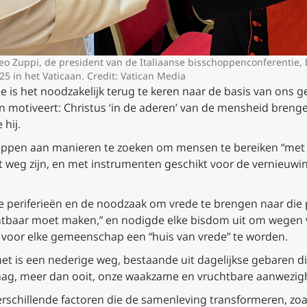
eo Zuppi, de president van de Italiaanse bisschoppenconferentie, 
25 in het Vaticaan. Credit: Vatican Media
ie is het noodzakelijk terug te keren naar de basis van ons 
ren motiveert: Christus ‘in de aderen’ van de mensheid breng
hij.
pen aan manieren te zoeken om mensen te bereiken “met pas
t weg zijn, en met instrumenten geschikt voor de vernieuwi
ke periferieën en de noodzaak om vrede te brengen naar die p
zichtbaar moet maken,” en nodigde elke bisdom uit om wegen
 voor elke gemeenschap een “huis van vrede” te worden.
 het is een nederige weg, bestaande uit dagelijkse gebaren 
ag, meer dan ooit, onze waakzame en vruchtbare aanwezigh
rschillende factoren die de samenleving transformeren, zoal