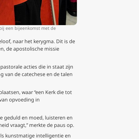
bij een bijeenkomst met de
geloof, naar het kerygma
.
Dit is de
en, de apostolische missie
torale acties die in staat zijn
ng van de catechese en de talen
laatsen, waar “een Kerk die tot
 van opvoeding in
die geduld en moed, luisteren en
eid vraagt,” merkte de paus op.
s kunstmatige intelligentie en