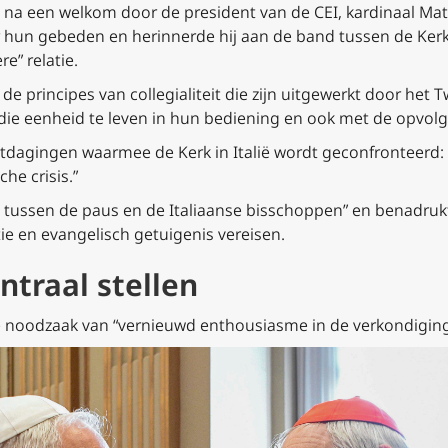
, na een welkom door de president van de CEI, kardinaal Ma
r hun gebeden en herinnerde hij aan de band tussen de Kerk i
e” relatie.
p de principes van collegialiteit die zijn uitgewerkt door het
die eenheid te leven in hun bediening en ook met de opvolg
dagingen waarmee de Kerk in Italië wordt geconfronteerd: 
he crisis.”
d tussen de paus en de Italiaanse bisschoppen” en benadrukt
ctie en evangelisch getuigenis vereisen.
ntraal stellen
e noodzaak van “vernieuwd enthousiasme in de verkondiging 