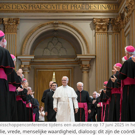
bisschoppenconferentie tijdens een audiëntie op 17 juni 2025 in he
ie, vrede, menselijke waardigheid, dialoog: dit zijn de coör